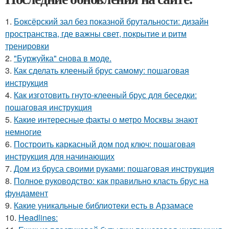
1.
Боксёрский зал без показной брутальности: дизайн
пространства, где важны свет, покрытие и ритм
тренировки
2.
"Буржуйка" cнова в моде.
3.
Как сделать клееный брус самому: пошаговая
инструкция
4.
Как изготовить гнуто-клееный брус для беседки:
пошаговая инструкция
5.
Какие интересные факты о метро Москвы знают
немногие
6.
Построить каркасный дом под ключ: пошаговая
инструкция для начинающих
7.
Дом из бруса своими руками: пошаговая инструкция
8.
Полное руководство: как правильно класть брус на
фундамент
9.
Какие уникальные библиотеки есть в Арзамасе
10.
Headlines: