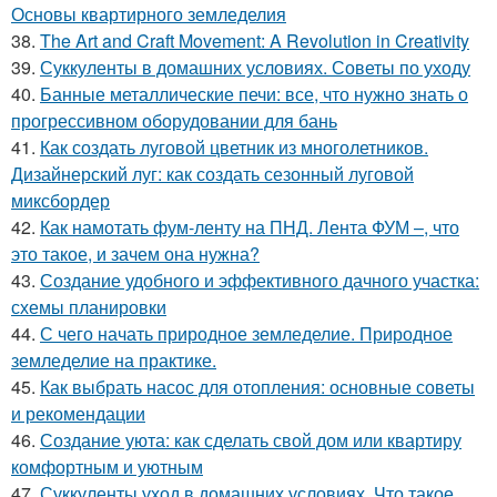
Основы квартирного земледелия
38.
The Art and Craft Movement: A Revolution in Creativity
39.
Суккуленты в домашних условиях. Советы по уходу
40.
Банные металлические печи: все, что нужно знать о
прогрессивном оборудовании для бань
41.
Как создать луговой цветник из многолетников.
Дизайнерский луг: как создать сезонный луговой
миксбордер
42.
Как намотать фум-ленту на ПНД. Лента ФУМ –, что
это такое, и зачем она нужна?
43.
Создание удобного и эффективного дачного участка:
схемы планировки
44.
С чего начать природное земледелие. Природное
земледелие на практике.
45.
Как выбрать насос для отопления: основные советы
и рекомендации
46.
Создание уюта: как сделать свой дом или квартиру
комфортным и уютным
47.
Суккуленты уход в домашних условиях. Что такое