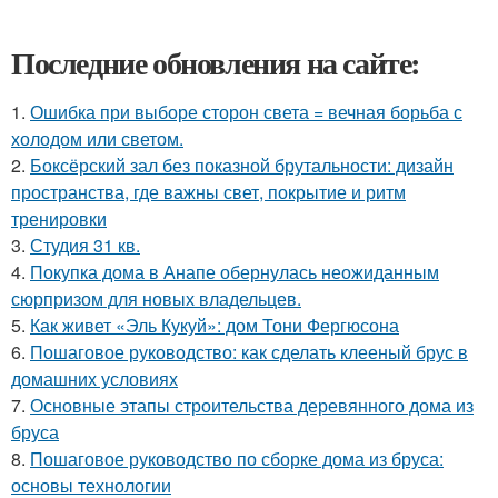
Последние обновления на сайте:
1.
Ошибка при выборе сторон света = вечная борьба с
холодом или светом.
2.
Боксёрский зал без показной брутальности: дизайн
пространства, где важны свет, покрытие и ритм
тренировки
3.
Студия 31 кв.
4.
Покупка дома в Анапе обернулась неожиданным
сюрпризом для новых владельцев.
5.
Как живет «Эль Кукуй»: дом Тони Фергюсона
6.
Пошаговое руководство: как сделать клееный брус в
домашних условиях
7.
Основные этапы строительства деревянного дома из
бруса
8.
Пошаговое руководство по сборке дома из бруса:
основы технологии