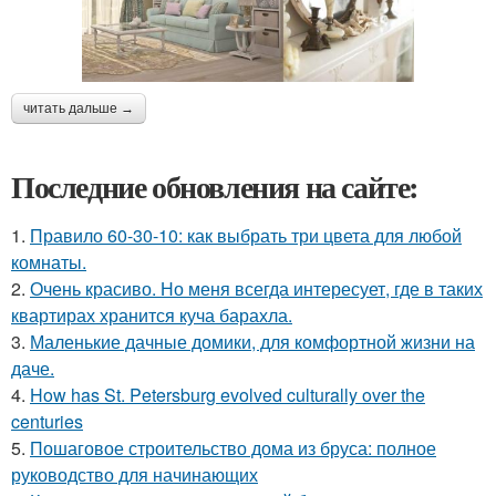
читать дальше →
Последние обновления на сайте:
1.
Правило 60-30-10: как выбрать три цвета для любой
комнаты.
2.
Очень красиво. Но меня всегда интересует, где в таких
квартирах хранится куча барахла.
3.
Маленькие дачные домики, для комфортной жизни на
даче.
4.
How has St. Petersburg evolved culturally over the
centuries
5.
Пошаговое строительство дома из бруса: полное
руководство для начинающих