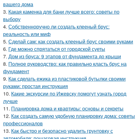
вашего дома
3.
Какая каменка для бани лучше всего: советы по
выбору
4.
Собственноручно ли создать клееный брус:
реальность или миф
5.
Сделай сам: как создать клееный брус своими руками
6.
Где можно спрятаться от городской суеты
7.
Дом из бруса: 9 этапов от фундамента до крыши
8.
Полное руководство: как правильно класть брус на
фундамент
9.
Как сделать ежика из пластиковой бутылки своими
руками: простая инструкция
10.
Какие экскурсии по Ижевску помогут узнать город
лучше
11.
Планировка дома и квартиры: основы и секреты
12.
Как создать самую удобную планировку дома: советы
профессионалов
13.
Как быстро и безопасно удалить грунтовку с
автомобиля: пошаговая инструкция