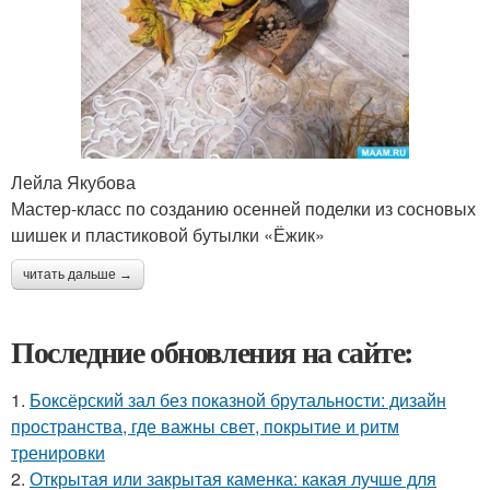
Лейла Якубова
Мастер-класс по созданию осенней поделки из сосновых
шишек и пластиковой бутылки «Ёжик»
читать дальше →
Последние обновления на сайте:
1.
Боксёрский зал без показной брутальности: дизайн
пространства, где важны свет, покрытие и ритм
тренировки
2.
Открытая или закрытая каменка: какая лучше для