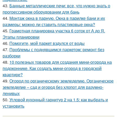
43.
Банные металлические печи: все, что нужно знать о
прогрессивном оборудовании для бань
44.
Монтаж окна в парную. Окна в парилке бани и их
размеры: можно ли ставить пластиковые окна?
45.
Грамотная планировка участка 6 соток от А до Я.
Этапы планировки
46.
Помогите, мой паркет вздулся от воды
47.
Проблемы с поднявшимся паркетом: ремонт без
разборки
48.
10 полезных товаров для создания мини-огорода на
подоконнике. Как создать мини-огород в городской
квартире?
49.
Огород по органическому земледелию. Органическое
земледелие – сад и огород без хлопот для разумно-
ленивых
50.
Угловой кухонный гарнитур 2 на 1.5: как выбрать и
установить