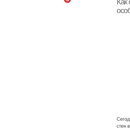
Как
осо
Сегод
стен 