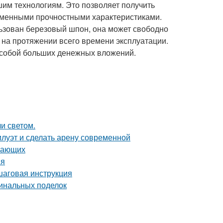
шим технологиям. Это позволяет получить
тменными прочностными характеристиками.
льзован березовый шпон, она может свободно
в на протяжении всего времени эксплуатации.
 собой больших денежных вложений.
и светом.
илуэт и сделать арену современной
инающих
ия
шаговая инструкция
гинальных поделок