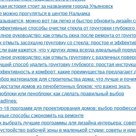
кая история стоит за названием города Ульяновск
е можно прогуляться в центре Нальчика
азывается, можно вот так легко и быстро обновить дизайн с
фективные способы очистки стекла от грунтовки глубоког
лное руководство: как отмыть окна после ремонта от грунт
к отмыть засохшую грунтовку со стекла: простое и эффект
сли вам кажется, что у других дома всегда идеальный порядо
лное руководство: как отмыть грунтовку с различных повер
чший способ удалить грунтовку глубокого: простая инструк
фективность и комфорт: какие преимущества предлагают д
бор материалов для строительства дома: что лучше и поче
достатки домов из пенобетонных блоков: что важно знать
зоблоки или пеноблоки: как сделать правильный выбор
adlines:
п-16 программ для проектирования домов: выбор професс
ные способы сэкономить на ремонте
к выбрать лучшие программы для дизайна интерьера: сове
устройство рабочей зоны в маленькой студии: советы и иде