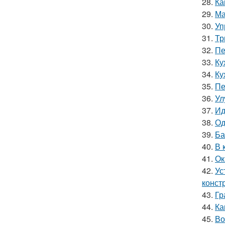
28.
Ка
29.
Ма
30.
Уп
31.
Тр
32.
Пе
33.
Ку
34.
Ку
35.
Пе
36.
Ул
37.
Ид
38.
Од
39.
Ба
40.
В 
41.
Ок
42.
Ус
конст
43.
Гр
44.
Ка
45.
Во