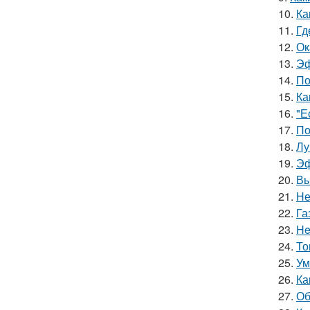
10.
Ка
11.
Гд
12.
Ок
13.
Эф
14.
По
15.
Ка
16.
"Е
17.
По
18.
Лу
19.
Эф
20.
Вы
21.
Не
22.
Га
23.
He
24.
То
25.
Ум
26.
Ка
27.
Об