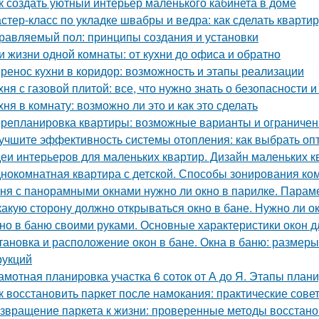
к создать уютный интерьер маленького кабинета в доме
стер-класс по укладке швабры и ведра: как сделать квартир
равляемый пол: принципы создания и установки
и жизни одной комнаты: от кухни до офиса и обратно
ренос кухни в коридор: возможность и этапы реализации
хня с газовой плитой: все, что нужно знать о безопасности
хня в комнату: возможно ли это и как это сделать
репланировка квартиры: возможные варианты и ограничен
учшите эффективность системы отопления: как выбрать о
еи интерьеров для маленьких квартир. Дизайн маленьких кв
нокомнатная квартира с детской. Способы зонирования ко
ня с панорамными окнами нужно ли окно в парилке. Парам
какую сторону должно открываться окно в бане. Нужно ли о
но в баню своими руками. Основные характеристики окон д
тановка и расположение окон в бане. Окна в баню: размеры
рукций
амотная планировка участка 6 соток от А до Я. Этапы план
к восстановить паркет после намокания: практические сове
звращение паркета к жизни: проверенные методы восстан