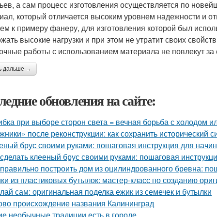
ьев, а сам процесс изготовления осуществляется по новей
иал, который отличается высоким уровнем надежности и о
ем к примеру фанеру, для изготовления которой был испо
жать высокие нагрузки и при этом не утратит своих свойст
очные работы с использованием материала не повлекут за
ь дальше →
ледние обновления на сайте:
бка при выборе сторон света = вечная борьба с холодом ил
жники» после реконструкции: как сохранить исторический с
еный брус своими руками: пошаговая инструкция для нач
 сделать клееный брус своими руками: пошаговая инструкц
 правильно построить дом из оцилиндрованного бревна: по
ки из пластиковых бутылок: мастер-класс по созданию ори
лай сам: оригинальная поделка ежик из семечек и бутылки
ово происхождение названия Калининград
ие необычные традиции есть в городе