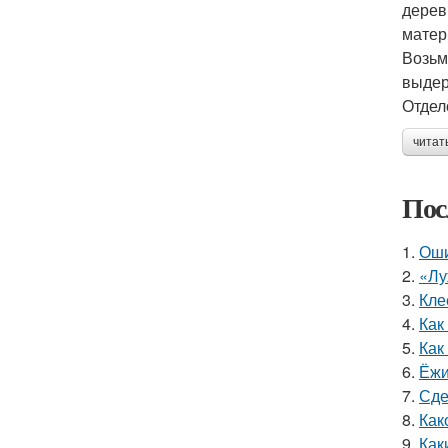
дерев
матер
Возьм
выдер
Отдел
читат
Пос
1.
Оши
2.
«Лу
3.
Кле
4.
Как
5.
Как
6.
Ёжи
7.
Сде
8.
Как
9.
Как