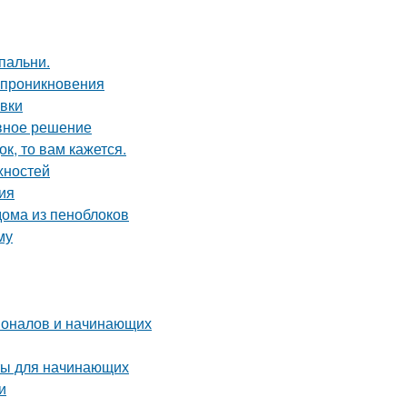
пальни.
о проникновения
овки
ивное решение
к, то вам кажется.
хностей
ция
ома из пеноблоков
му
ионалов и начинающих
ты для начинающих
и