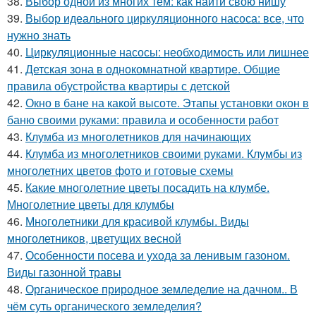
38.
Выбор одной из многих тем: как найти свою нишу
39.
Выбор идеального циркуляционного насоса: все, что
нужно знать
40.
Циркуляционные насосы: необходимость или лишнее
41.
Детская зона в однокомнатной квартире. Общие
правила обустройства квартиры с детской
42.
Окно в бане на какой высоте. Этапы установки окон в
баню своими руками: правила и особенности работ
43.
Клумба из многолетников для начинающих
44.
Клумба из многолетников своими руками. Клумбы из
многолетних цветов фото и готовые схемы
45.
Какие многолетние цветы посадить на клумбе.
Многолетние цветы для клумбы
46.
Многолетники для красивой клумбы. Виды
многолетников, цветущих весной
47.
Особенности посева и ухода за ленивым газоном.
Виды газонной травы
48.
Органическое природное земледелие на дачном.. В
чём суть органического земледелия?