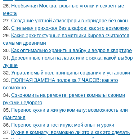
26.
Необычная Москва: скрытые уголки и секретные
места
27.
Создание уютной атмосферы в коридоре без окон
28.
Стильная прихожая без шкафов: как это возможно
29.
Какие архитектурные памятники Кирова считаются
самыми древними
30.
Как оптимально хранить швабру и ведро в квартире
31.
Деревянные полы на лагах или стяжка: какой выбор
лучше
32.
Управляемый пол: принципы создания и установки
33.
ПОЛНАЯ ЗАМЕНА полов за 7 ЧАСОВ: как это
возможно
34.
Сэкономить на ремонте: ремонт комнаты своими
руками недорого
35.
Перенос кухни в жилую комнату: возможность или
фантазия
36.
Перенос кухни в гостиную: мой опыт и уроки
37.
Кухня в комнату: возможно ли это и как это сделать