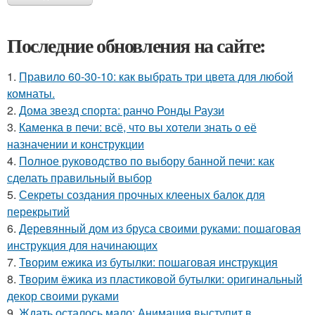
Последние обновления на сайте:
1.
Правило 60-30-10: как выбрать три цвета для любой
комнаты.
2.
Дома звезд спорта: ранчо Ронды Раузи
3.
Каменка в печи: всё, что вы хотели знать о её
назначении и конструкции
4.
Полное руководство по выбору банной печи: как
сделать правильный выбор
5.
Секреты создания прочных клееных балок для
перекрытий
6.
Деревянный дом из бруса своими руками: пошаговая
инструкция для начинающих
7.
Творим ежика из бутылки: пошаговая инструкция
8.
Творим ёжика из пластиковой бутылки: оригинальный
декор своими руками
9.
Ждать осталось мало: Анимация выступит в