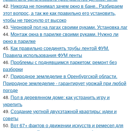
42.
Никогда не понимал зачем окно в бане.. Разбираем
этот вопрос, а так же как правильно его установить,
чтобы не треснуло от высоко
43.
Черновой пол на лагах своими руками. Установка лаг
44.
Монтаж окна в парилке своими руками. Нужно ли
окно в парилке
45.
Как правильно соединять трубы лентой ФУМ.
Правила использования ФУМ ленты
46.
Проблемы с поднявшимся паркетом: ремонт без
разборки
47.
Природное земледелие в Оренбургской области.
Природное земледелие - гарантирует урожай при любой
погоде
48.
Пол в деревянном доме: как устранить игру и
укрепить
49.
Создание уютной двухэтажной квартиры: идеи и
советы
50.
Вот 67+ фактов о движении искусств и ремесел для