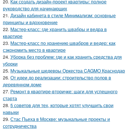
20.
Как создать дизайн-проект квартиры: полное
руководство для начинающих
21.
Дизайн кабинета в стиле Минимализм: основные
принципы и вдохновение
22.
Мастер-класс: где хранить швабры и ведра в
квартире
23.
Мастер-класс по хранению швабров и ведер: как
сэкономить место в квартире
24.
Уборка без проблем: где и как хранить средства для
уборки
25.
Музыкальные шедевры Оркестра CAGMO Краснодар
26.
От идеи до реализации: строительство полов в
деревянном доме
27.
Ремонт в квартире-вторичке: шаги для успешного
старта
28.
5 советов для тех, которые хотят улучшить свои
навыки
29.
Стас Пьеха в Москве: музыкальные проекты и
сотрудничества