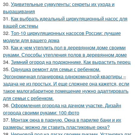
30.
Удивительные суккуленты: секреты их ухода и
выращивания
31.
Как выбрать идеальный циркуляционный насос для
вашей системы
32.
Топ-10 циркуляционных насосов России: лучшие
модели для вашего дома
33.
Как и чем утеплить пол в деревянном доме своими
руками. Способы утепления полов в деревянном доме
34.
Зимний огород на подоконнике. Как вырастить перец
35.
Однушка ремонт для семьи с ребенком.
Эргономичная планировка однокомнатной квартиры –
задача не из простых. И еще сложнее она кажется, если
такое малогабаритное помещение нужно адаптировать
для семьи с ребенком.
36.
Оформления огорода на дачном участке. Дизайн
огорода своими руками: 100 фото
37.
Монтаж окна в парную. Окна в парилке бани и их
размеры: можно ли ставить пластиковые окна?
38.
Черновой пол на лагах своими руками. Установка лаг