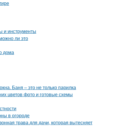
тире
пы и инструменты
можно ли это
о дома
кна. Баня – это не только парилка
них цветов фото и готовые схемы
естности
оны в огороде
зонная трава для дачи, которая вытесняет