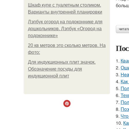
больш
Шкаф купе с туалетным столиком.
Варианты внутренней планировки
Лэпбук огород на подоконнике для
дошкольников. Лэпбук «Огород на
читат
подоконнике»
Пос
20 кв метров это сколько метров. На
фото:
1.
Ква
Для индукционных плит значок.
2.
Оши
Обозначение посуды для
3.
Hea
индукционной плит
4.
Как
5.
Пол
6.
Тех
7.
Пол
8.
Поэ
9.
Что
10.
Ка