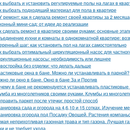
к выбрать и установить регулируемые полы на лагах в квар
к выбрать подходящий материал для пола в квартире
Y ремонт: как я сделала ремонт своей квартиры за 2 месяца
хонный мини-сад: от идеи до реализации
к сделать ремонт в квартире своими руками: основные эта
ъединение кухни и комнаты в однокомнатной квартире: воз
еренный шаг: как установить пол на лагах самостоятельно
к выбрать оптимальный циркуляционный насос для частног
ркуляционные насосы: необходимость или лишнее
востройка без отделки: что делать дальше
астиковые окна в бане. Можно ли устанавливать в парной?
жно ли окно в бане. Окно в бане За и Против
чему в бане не рекомендуется устанавливать пластиковые о
умба из многолетников своими руками. Клумбы из многолет
править паркет после утечки: простой способ
анировка сада и огорода на 4,6,10 и 15 сотках. Изучение м
анировка огорода под Посадку Овощей. Растения-компань
мая неприхотливая газонная трава и тип газона. Лучшая га
ки и не требует ухода