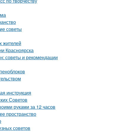
асс по творчеству
ома
ранство
кие советы
х жителей
ии Красноярска
он: советы и рекомендации
 пеноблоков
тельством
вая инструкция
ских Советов
воими руками за 12 часов
чее пространство
о
езных советов