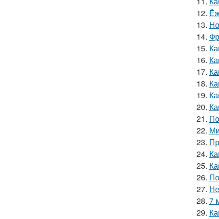
11.
Ка
12.
Ёж
13.
Но
14.
Фр
15.
Ка
16.
Ка
17.
Ка
18.
Ка
19.
Ка
20.
Ка
21.
По
22.
Ми
23.
Пр
24.
Ка
25.
Ка
26.
По
27.
Не
28.
7 
29.
Ка