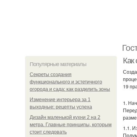
Гос
Как
Популярные материалы
Созда
Секреты создания
проце
функционального и эстетичного
19 пр
огорода и сада: как разделить зоны
Изменение интерьера за 1
1. На
выходные: рецепты успеха
Перед
разме
Дизайн маленькой кухни 2 на 2
метра. Главные принципы, которым
1.1. 
стоит следовать
Подум