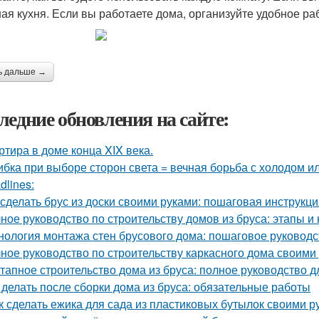
ая кухня. Если вы работаете дома, организуйте удобное ра
ь дальше →
ледние обновления на сайте:
ртира в доме конца XIX века.
бка при выборе сторон света = вечная борьба с холодом ил
dlines:
 сделать брус из доски своими руками: пошаговая инструкц
ное руководство по строительству домов из бруса: этапы и
нология монтажа стен брусового дома: пошаговое руководс
ное руководство по строительству каркасного дома своими
тапное строительство дома из бруса: полное руководство 
 делать после сборки дома из бруса: обязательные работы
к сделать ежика для сада из пластиковых бутылок своими р