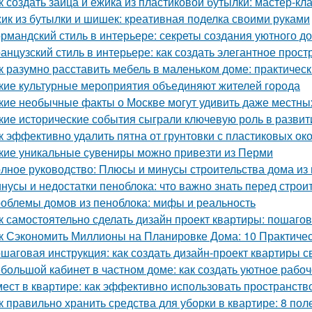
к создать зайца и ёжика из пластиковой бутылки: мастер-кл
ик из бутылки и шишек: креативная поделка своими руками
рмандский стиль в интерьере: секреты создания уютного д
анцузский стиль в интерьере: как создать элегантное прост
к разумно расставить мебель в маленьком доме: практичес
кие культурные мероприятия объединяют жителей города
кие необычные факты о Москве могут удивить даже местны
кие исторические события сыграли ключевую роль в развит
к эффективно удалить пятна от грунтовки с пластиковых ок
кие уникальные сувениры можно привезти из Перми
лное руководство: Плюсы и минусы строительства дома из
нусы и недостатки пеноблока: что важно знать перед строи
облемы домов из пеноблока: мифы и реальность
к самостоятельно сделать дизайн проект квартиры: пошаго
к Сэкономить Миллионы на Планировке Дома: 10 Практиче
шаговая инструкция: как создать дизайн-проект квартиры с
большой кабинет в частном доме: как создать уютное рабо
мест в квартире: как эффективно использовать пространств
к правильно хранить средства для уборки в квартире: 8 пол