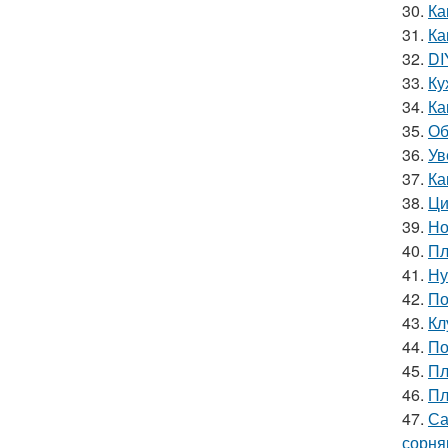
30.
Ка
31.
Ка
32.
DI
33.
Ку
34.
Ка
35.
Об
36.
Ув
37.
Ка
38.
Ци
39.
Но
40.
Пл
41.
Ну
42.
По
43.
Кл
44.
По
45.
Пл
46.
Пл
47.
Са
сорня