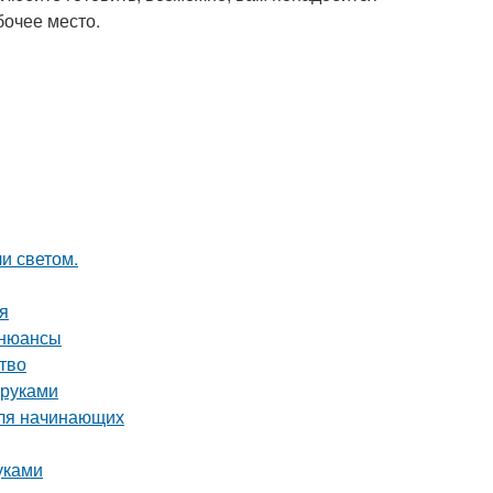
бочее место.
и светом.
ия
 нюансы
тво
 руками
для начинающих
уками