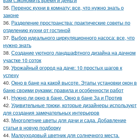
вам сэкономить время и деньги
35.
Перенос кухни в комнату: все, что нужно знать о
законе
36.
Разделение пространства: практические советы по
отделению кухни от гостиной
37.
Выбор идеального циркуляционного насоса: все, что
нужно знать
38.
Создание уютного ландшафтного дизайна на дачном
участке 10 соток
39.
Урожайный огород на даче: 10 простых шагов к
успеху
40.
Окно в бане на какой высоте. Этапы установки окон в
баню своими руками: правила и особенности работ
41.
Нужно ли окно в бане. Окно в бане За и Против
42.
Удивительные трюки, которые дизайнеры используют
для создания замечательных интерьеров
43.
Многолетние цветы для дачи и сада. Добавление
статьи в новую подборку
44.
Малоуходовый цветник для солнечного места.