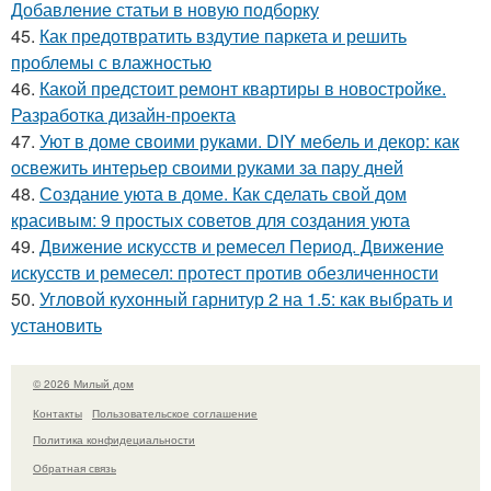
Добавление статьи в новую подборку
45.
Как предотвратить вздутие паркета и решить
проблемы с влажностью
46.
Какой предстоит ремонт квартиры в новостройке.
Разработка дизайн-проекта
47.
Уют в доме своими руками. DIY мебель и декор: как
освежить интерьер своими руками за пару дней
48.
Создание уюта в доме. Как сделать свой дом
красивым: 9 простых советов для создания уюта
49.
Движение искусств и ремесел Период. Движение
искусств и ремесел: протест против обезличенности
50.
Угловой кухонный гарнитур 2 на 1.5: как выбрать и
установить
© 2026 Милый дом
Контакты
Пользовательское соглашение
Политика конфидециальности
Обратная связь