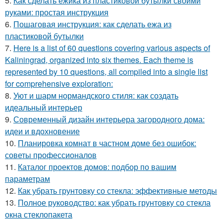
5.
Как сделать ежика из пластиковой бутылки своими
руками: простая инструкция
6.
Пошаговая инструкция: как сделать ежа из
пластиковой бутылки
7.
Here is a list of 60 questions covering various aspects of
Kaliningrad, organized into six themes. Each theme is
represented by 10 questions, all compiled into a single list
for comprehensive exploration:
8.
Уют и шарм нормандского стиля: как создать
идеальный интерьер
9.
Современный дизайн интерьера загородного дома:
идеи и вдохновение
10.
Планировка комнат в частном доме без ошибок:
советы профессионалов
11.
Каталог проектов домов: подбор по вашим
параметрам
12.
Как убрать грунтовку со стекла: эффективные методы
13.
Полное руководство: как убрать грунтовку со стекла
окна стеклопакета