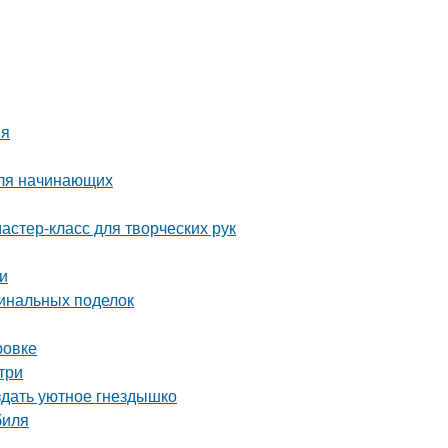
ия
для начинающих
астер-класс для творческих рук
ки
гинальных поделок
ровке
три
здать уютное гнездышко
биля