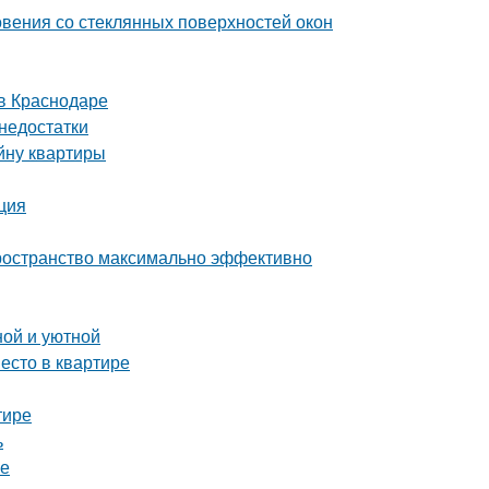
вения со стеклянных поверхностей окон
в Краснодаре
 недостатки
йну квартиры
ция
пространство максимально эффективно
ной и уютной
есто в квартире
тире
ь
ре