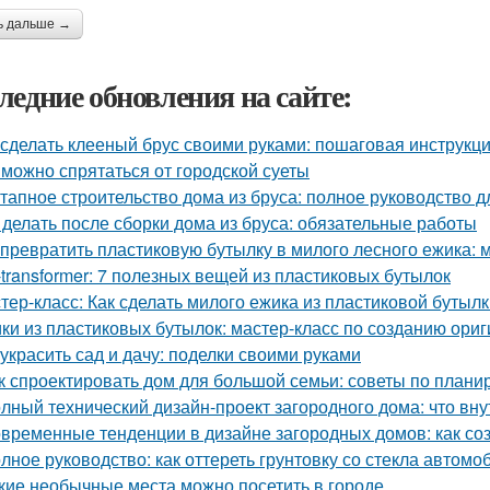
ь дальше →
ледние обновления на сайте:
 сделать клееный брус своими руками: пошаговая инструкц
 можно спрятаться от городской суеты
тапное строительство дома из бруса: полное руководство 
 делать после сборки дома из бруса: обязательные работы
 превратить пластиковую бутылку в милого лесного ежика: м
-transformer: 7 полезных вещей из пластиковых бутылок
тер-класс: Как сделать милого ежика из пластиковой бутыл
ки из пластиковых бутылок: мастер-класс по созданию ори
 украсить сад и дачу: поделки своими руками
к спроектировать дом для большой семьи: советы по плани
лный технический дизайн-проект загородного дома: что вну
временные тенденции в дизайне загородных домов: как со
лное руководство: как оттереть грунтовку со стекла автомо
кие необычные места можно посетить в городе