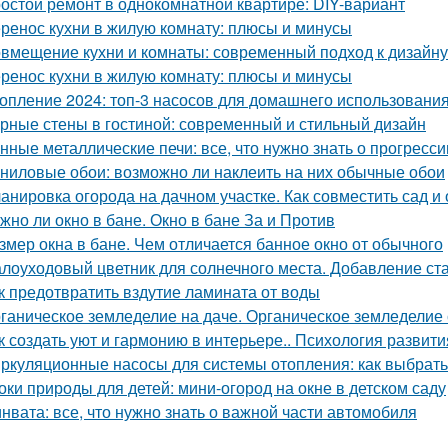
остой ремонт в однокомнатной квартире: DIY-вариант
ренос кухни в жилую комнату: плюсы и минусы
вмещение кухни и комнаты: современный подход к дизайну
ренос кухни в жилую комнату: плюсы и минусы
опление 2024: топ-3 насосов для домашнего использовани
рные стены в гостиной: современный и стильный дизайн
нные металлические печи: все, что нужно знать о прогресс
ниловые обои: возможно ли наклеить на них обычные обои
анировка огорода на дачном участке. Как совместить сад и
жно ли окно в бане. Окно в бане За и Против
змер окна в бане. Чем отличается банное окно от обычного
лоуходовый цветник для солнечного места. Добавление ста
к предотвратить вздутие ламината от воды
ганическое земледелие на даче. Органическое земледелие 
к создать уют и гармонию в интерьере.. Психология развити
ркуляционные насосы для системы отопления: как выбрат
оки природы для детей: мини-огород на окне в детском саду
нвата: все, что нужно знать о важной части автомобиля