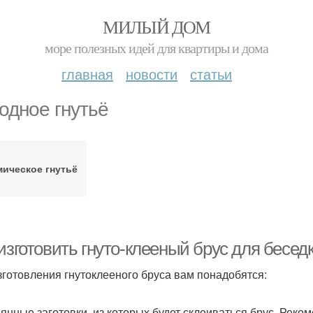
МИЛЫЙ ДОМ
море полезных идей для квартиры и дома
главная
новости
статьи
одное гнутьё
мическое гнутьё
изготовить гнуто-клееный брус для бесед
зготовления гнутоклееного бруса вам понадобятся:
янные заготовки, из которых будет склеиваться брус. Реко