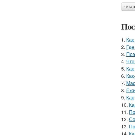
читат
Пос
1.
Как
2.
Где
3.
Поэ
4.
Что
5.
Как
6.
Как
7.
Мас
8.
Ёжи
9.
Как
10.
Ка
11.
По
12.
Со
13.
По
14.
Ка