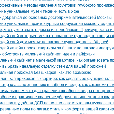
фективные методы удаления грунтовки глубокого проникно
кие уникальные музеи техники есть в Уфе
к добраться до основных достопримечательностей Москвы
кие уникальные архитектурные сооружения можно увидеть 
е, что нужно знать о домах из пеноблоков: Преимущества и
здай свой интерьер мечты: пошаговое руководство по диза
здай свой дом мечты: пошаговое руководство за 30 дней
здай дизайн проект квартиры за 3 шага: пошаговая инструк
к обустроить маленький кабинет: идеи и лайфхаки
ленький кабинет в маленькой квартире: как организовать 
к выбрать идеальную отделку стен для вашей прихожей
ильная прихожая без шкафов: как это возможно
ленькая прихожая в квартире: как сделать ее функциональ
стер-класс по хранению швабров и ведер: как сэкономить м
тимальное место для хранения швабры и ведра в квартире
обное и практичное хранение уборочного инвентаря в квар
ильная и удобная ДСП на пол по лагам: что вам нужно знат
ревянные полы по лагам: стиль и комфорт в вашей кварти