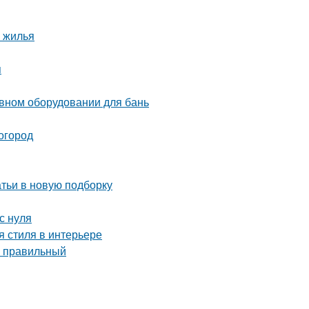
 жилья
я
ивном оборудовании для бань
 огород
тьи в новую подборку
с нуля
я стиля в интерьере
ь правильный