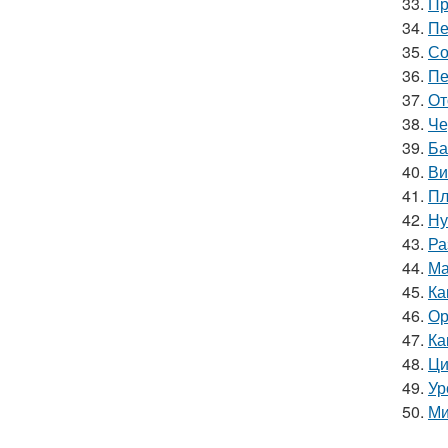
33.
Пр
34.
Пе
35.
Со
36.
Пе
37.
От
38.
Че
39.
Ба
40.
Ви
41.
Пл
42.
Ну
43.
Ра
44.
Ма
45.
Ка
46.
Ор
47.
Ка
48.
Ци
49.
Ур
50.
Ми