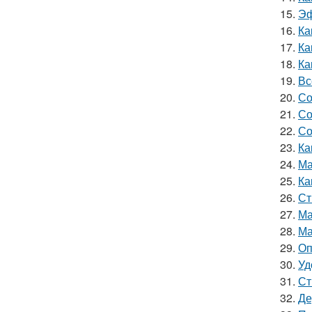
15.
Эф
16.
Ка
17.
Ка
18.
Ка
19.
Вс
20.
Со
21.
Со
22.
Со
23.
Ка
24.
Ма
25.
Ка
26.
Ст
27.
Ма
28.
Ма
29.
Оп
30.
Уд
31.
Ст
32.
Де