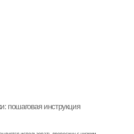
ки: пошаговая инструкция
мендуется использовать древесину с низким