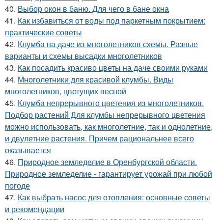
40.
Выбор окон в баню. Для чего в бане окна
41.
Как избавиться от воды под паркетным покрытием:
практические советы
42.
Клумба на даче из многолетников схемы. Разные
варианты и схемы высадки многолетников
43.
Как посадить красиво цветы на даче своими руками
44.
Многолетники для красивой клумбы. Виды
многолетников, цветущих весной
45.
Клумба непрерывного цветения из многолетников.
Подбор растений Для клумбы непрерывного цветения
можно использовать, как многолетние, так и однолетние,
и двулетние растения. Причем рациональнее всего
оказывается
46.
Природное земледелие в Оренбургской области.
Природное земледелие - гарантирует урожай при любой
погоде
47.
Как выбрать насос для отопления: основные советы
и рекомендации