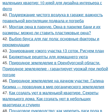
маленьких квартир: 10 идей для дизайна интерьера с
фото
40.
Поддержание чистого воздуха в гараже: важность
правильной вентиляции подвала и погреба
41.
Монтаж окна в парную. Окна в парилке бани и их
размеры: можно ли ставить пластиковые окна?
42.
Выбор бруса для лаг пола: основные факторы и
рекомендации
43.
Зонирование узкого участка 13 соток. Рисуем план
44.
Бюджетные рецепты для домашнего уюта
45.
Природное земледелие в Оренбургской области.
Природное земледелие - гарантирует урожай при любой
погоде
46.
Природное земледелие на дачном участке. Галина
Кизима — проводник в мир органического земледелия
47.
Как создать уют в маленькой квартире. Секреты
маленького дома. Как создать уют в небольших
квартирах и студиях
48.
Пошаговое руководство: как укрепить лаги пола в