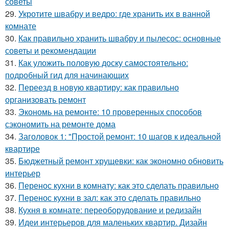
советы
29.
Укротите швабру и ведро: где хранить их в ванной
комнате
30.
Как правильно хранить швабру и пылесос: основные
советы и рекомендации
31.
Как уложить половую доску самостоятельно:
подробный гид для начинающих
32.
Переезд в новую квартиру: как правильно
организовать ремонт
33.
Экономь на ремонте: 10 проверенных способов
сэкономить на ремонте дома
34.
Заголовок 1: "Простой ремонт: 10 шагов к идеальной
квартире
35.
Бюджетный ремонт хрущевки: как экономно обновить
интерьер
36.
Перенос кухни в комнату: как это сделать правильно
37.
Перенос кухни в зал: как это сделать правильно
38.
Кухня в комнате: переоборудование и редизайн
39.
Идеи интерьеров для маленьких квартир. Дизайн