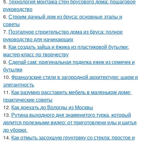
5.
Технология монтажа стен брусового дома: пошаговое
руководство
6.
Строим дачный дом из бруса: основные этапы и
советы
7.
Поэтапное строительство дома из бруса: полное
руководство для начинающих
8.
Как создать зайца и ёжика из пластиковой бутылки:
мастер-класс по творчеству
9.
Сделай сам: оригинальная поделка ежик из семечек и
бутылки
10.
Французские стили в загородной архитектуре: шарм и
элегантность
11.
Как разумно расставить мебель в маленьком доме:
практические советы
12.
Как доехать до Вологды из Москвы
13.
Рутина выходного дня знаменитого турка, который
делится полезными видео: от приготовлени еды и шитья
до уборки.
14.
Как отмыть засохшую грунтовку со стекла: простое и