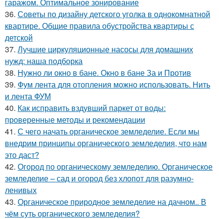
гаражом. Оптимальное зонирование
36.
Советы по дизайну детского уголка в однокомнатной
квартире. Общие правила обустройства квартиры с
детской
37.
Лучшие циркуляционные насосы для домашних
нужд: наша подборка
38.
Нужно ли окно в бане. Окно в бане За и Против
39.
Фум лента для отопления можно использовать. Нить
и лента ФУМ
40.
Как исправить вздувший паркет от воды:
проверенные методы и рекомендации
41.
С чего начать органическое земледелие. Если мы
внедрим принципы органического земледелия, что нам
это даст?
42.
Огород по органическому земледелию. Органическое
земледелие – сад и огород без хлопот для разумно-
ленивых
43.
Органическое природное земледелие на дачном.. В
чём суть органического земледелия?