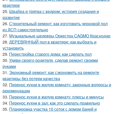
квартире
25.
Швабра и тряпка с ведром: история создания и
развитие
26.
Строительный ремонт: как изготовить черновой пол
из ДСП самостоятельно
27.
Музыкальные шедевры Оркестра CAGMO Краснодар
28.
ДЕРЕВЯННЫЙ пол в квартире: как выбрать и
установить
29.
Перестройка старого дома: как сделать пол
30.
Удиви своего родителя, сделав ремонт своими
руками
31.
Экономный ремонт: как сэкономить на ремонте
квартиры без потери качества
32.
Перенос кухни в жилую комнату: законные вопросы и
рекомендации
33.
Перенос кухни в жилую комнату: плюсы и минусы
34.
Перенос кухни в зал: как это сделать правильно
35.
Планировка участка 10 соток с домом баней и