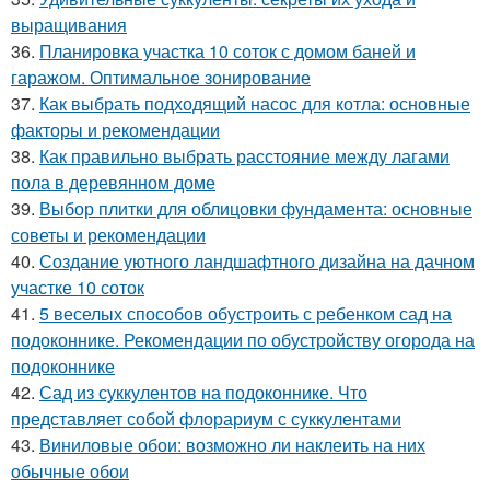
выращивания
36.
Планировка участка 10 соток с домом баней и
гаражом. Оптимальное зонирование
37.
Как выбрать подходящий насос для котла: основные
факторы и рекомендации
38.
Как правильно выбрать расстояние между лагами
пола в деревянном доме
39.
Выбор плитки для облицовки фундамента: основные
советы и рекомендации
40.
Создание уютного ландшафтного дизайна на дачном
участке 10 соток
41.
5 веселых способов обустроить с ребенком сад на
подоконнике. Рекомендации по обустройству огорода на
подоконнике
42.
Сад из суккулентов на подоконнике. Что
представляет собой флорариум с суккулентами
43.
Виниловые обои: возможно ли наклеить на них
обычные обои