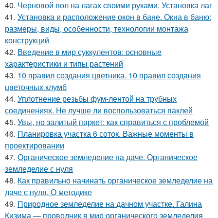
40.
Черновой пол на лагах своими руками. Установка лаг
41.
Установка и расположение окон в бане. Окна в баню:
размеры, виды, особенности, технологии монтажа
конструкций
42.
Введение в мир суккулентов: основные
характеристики и типы растений
43.
10 правил создания цветника. 10 правил создания
цветочных клумб
44.
Уплотнение резьбы фум-лентой на трубных
соединениях. Не лучше ли воспользоваться паклей
45.
Увы, но залитый паркет: как справиться с проблемой
46.
Планировка участка 6 соток. Важные моменты в
проектировании
47.
Органическое земледелие на даче. Органическое
земледелие с нуля
48.
Как правильно начинать органическое земледелие на
даче с нуля. О методике
49.
Природное земледелие на дачном участке. Галина
Кизима — проводник в мир органического земледелия