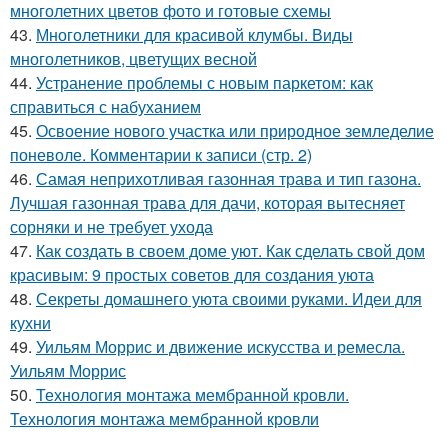
многолетних цветов фото и готовые схемы
43.
Многолетники для красивой клумбы. Виды
многолетников, цветущих весной
44.
Устранение проблемы с новым паркетом: как
справиться с набуханием
45.
Освоение нового участка или природное земледелие
поневоле. Комментарии к записи (стр. 2)
46.
Самая неприхотливая газонная трава и тип газона.
Лучшая газонная трава для дачи, которая вытесняет
сорняки и не требует ухода
47.
Как создать в своем доме уют. Как сделать свой дом
красивым: 9 простых советов для создания уюта
48.
Секреты домашнего уюта своими руками. Идеи для
кухни
49.
Уильям Моррис и движение искусства и ремесла.
Уильям Моррис
50.
Технология монтажа мембранной кровли.
Технология монтажа мембранной кровли