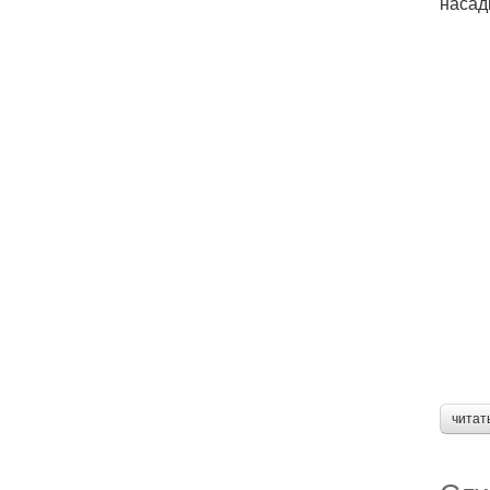
насад
читат