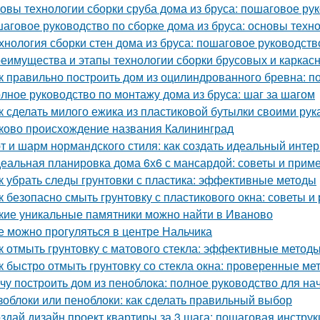
овы технологии сборки сруба дома из бруса: пошаговое ру
аговое руководство по сборке дома из бруса: основы техн
хнология сборки стен дома из бруса: пошаговое руководств
еимущества и этапы технологии сборки брусовых и каркас
к правильно построить дом из оцилиндрованного бревна: п
лное руководство по монтажу дома из бруса: шаг за шагом
к сделать милого ежика из пластиковой бутылки своими рук
ково происхождение названия Калининград
т и шарм нормандского стиля: как создать идеальный инте
еальная планировка дома 6х6 с мансардой: советы и прим
к убрать следы грунтовки с пластика: эффективные методы
к безопасно смыть грунтовку с пластикового окна: советы 
кие уникальные памятники можно найти в Иваново
е можно прогуляться в центре Нальчика
к отмыть грунтовку с матового стекла: эффективные методы
к быстро отмыть грунтовку со стекла окна: проверенные ме
чу построить дом из пеноблока: полное руководство для н
зоблоки или пеноблоки: как сделать правильный выбор
здай дизайн проект квартиры за 3 шага: пошаговая инструк