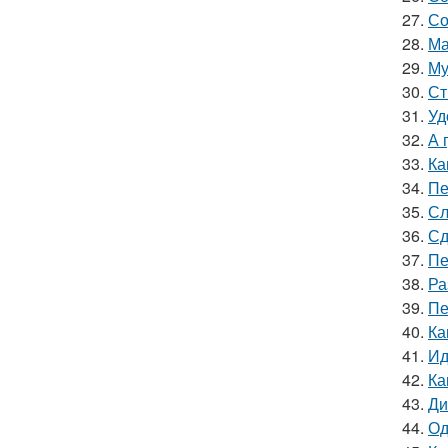
27.
Со
28.
Ма
29.
Му
30.
Ст
31.
Уд
32.
А 
33.
Ка
34.
Пе
35.
Сл
36.
Сд
37.
Пе
38.
Ра
39.
Пе
40.
Ка
41.
Ид
42.
Ка
43.
Ди
44.
Од