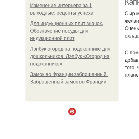
Кап
Изменение интерьера за 1
Сыр м
выходные: рецепты успеха
желан
Для индукционных плит значок.
Очень
Обозначение посуды для
охлад
индукционной плит
Лэпбук огород на подоконнике для
С пом
дошкольников. Лэпбук «Огород на
добав
подоконнике»
того,
плане
Замок во Франции заброшенный.
Заброшенный замок во Франции