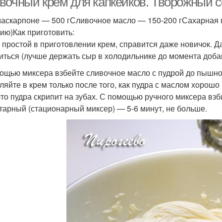
вочный крем для капкейков. Творожный 
аскарпоне — 500 гСливочное масло — 150-200 гСахарная пу
ию)Как приготовить:
 простой в приготовлении крем, справится даже новичок. Д
иться (лучше держать сыр в холодильнике до момента доба
ощью миксера взбейте сливочное масло с пудрой до пышно
ляйте в крем только после того, как пудра с маслом хорош
 что пудра скрипит на зубах. С помощью ручного миксера взб
тарный (стационарный миксер) — 5-6 минут, не больше.