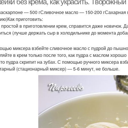
кейки без крема, как украсить. Творожны
аскарпоне — 500 гСливочное масло — 150-200 гСахарная пу
ию)Как приготовить:
 простой в приготовлении крем, справится даже новичок. Д
иться (лучше держать сыр в холодильнике до момента доба
ощью миксера взбейте сливочное масло с пудрой до пышно
ляйте в крем только после того, как пудра с маслом хорош
 что пудра скрипит на зубах. С помощью ручного миксера взб
тарный (стационарный миксер) — 5-6 минут, не больше.