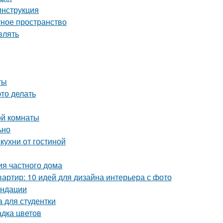
инструкция
тное пространство
влять
ты
это делать
ой комнаты
ьно
кухни от гостиной
ия частного дома
артир: 10 идей для дизайна интерьера с фото
ендации
 для студентки
адка цветов