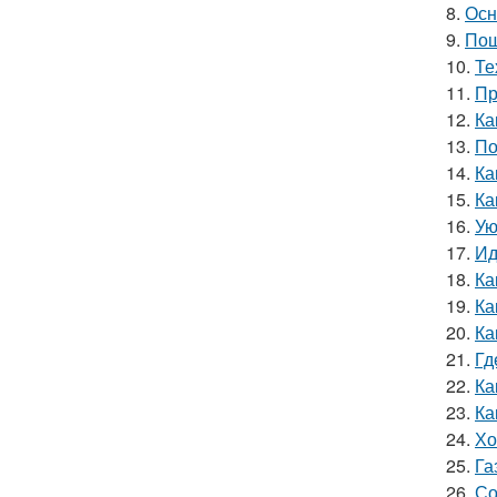
8.
Осн
9.
Пош
10.
Те
11.
Пр
12.
Ка
13.
По
14.
Ка
15.
Ка
16.
Ую
17.
Ид
18.
Ка
19.
Ка
20.
Ка
21.
Гд
22.
Ка
23.
Ка
24.
Хо
25.
Га
26.
Со