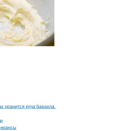
ах хранится куча барахла.
ми
 нюансы