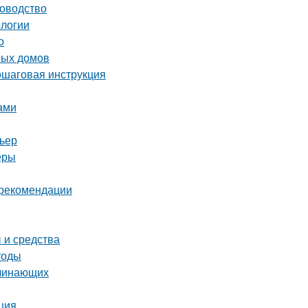
ководство
ологии
о
ных домов
ошаговая инструкция
ами
рьер
еры
и рекомендации
 и средства
тоды
ачинающих
ция