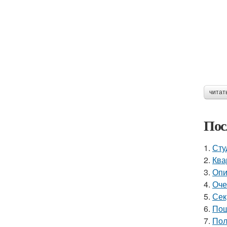
читат
Пос
1.
Сту
2.
Ква
3.
Опи
4.
Оче
5.
Сек
6.
Пош
7.
Пол