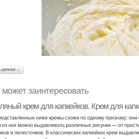
ь дальше →
 может заинтересовать
ляный крем для капкейков. Крем для кап
редставленные ниже кремы схожи по одному признаку: они
и из них можно выдавливать различные рисунки — от прост
чков и лепесточков. В классических капкейках крем выдавли