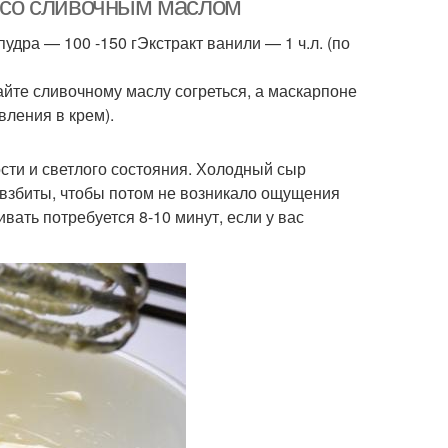
й со сливочным маслом
дра — 100 -150 гЭкстракт ванили — 1 ч.л. (по
айте сливочному маслу согреться, а маскарпоне
вления в крем).
сти и светлого состояния. Холодный сыр
о взбиты, чтобы потом не возникало ощущения
ивать потребуется 8-10 минут, если у вас