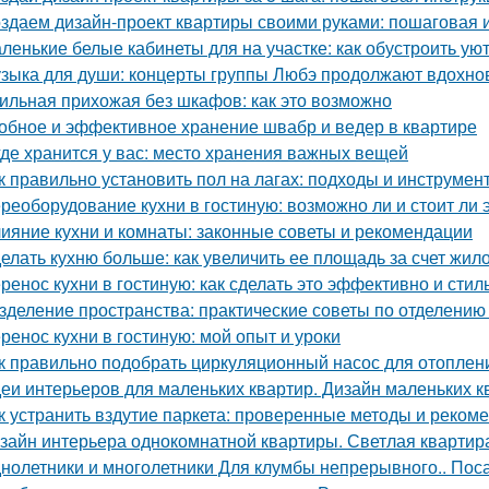
здаем дизайн-проект квартиры своими руками: пошаговая 
ленькие белые кабинеты для на участке: как обустроить ую
зыка для души: концерты группы Любэ продолжают вдохно
ильная прихожая без шкафов: как это возможно
обное и эффективное хранение швабр и ведер в квартире
где хранится у вас: место хранения важных вещей
к правильно установить пол на лагах: подходы и инструмен
реоборудование кухни в гостиную: возможно ли и стоит ли 
ияние кухни и комнаты: законные советы и рекомендации
елать кухню больше: как увеличить ее площадь за счет жил
ренос кухни в гостиную: как сделать это эффективно и стил
зделение пространства: практические советы по отделению 
ренос кухни в гостиную: мой опыт и уроки
к правильно подобрать циркуляционный насос для отоплен
еи интерьеров для маленьких квартир. Дизайн маленьких кв
к устранить вздутие паркета: проверенные методы и реком
зайн интерьера однокомнатной квартиры. Светлая квартира
нолетники и многолетники Для клумбы непрерывного.. Пос