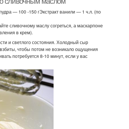
со сливочным маслом
дра — 100 -150 гЭкстракт ванили — 1 ч.л. (по
айте сливочному маслу согреться, а маскарпоне
вления в крем).
сти и светлого состояния. Холодный сыр
о взбиты, чтобы потом не возникало ощущения
ивать потребуется 8-10 минут, если у вас