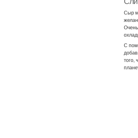
Сли
Сыр м
желан
Очень
охлад
С пом
добав
того,
плане