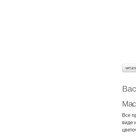
читат
Вас
Мас
Все п
виде 
цвето