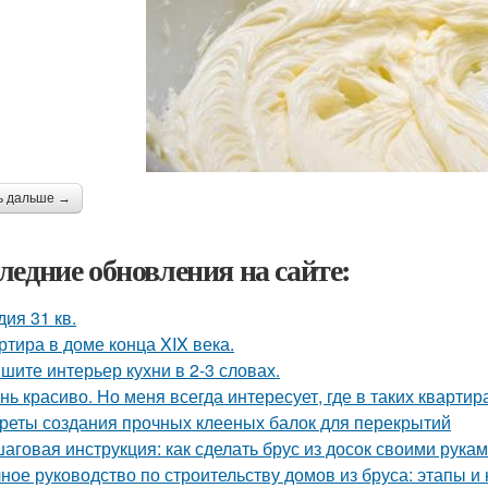
ь дальше →
ледние обновления на сайте:
дия 31 кв.
ртира в доме конца XIX века.
шите интерьер кухни в 2-3 словах.
нь красиво. Но меня всегда интересует, где в таких квартир
реты создания прочных клееных балок для перекрытий
аговая инструкция: как сделать брус из досок своими рука
ное руководство по строительству домов из бруса: этапы и