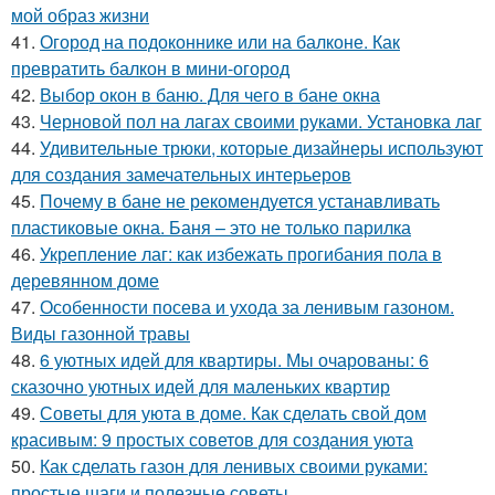
мой образ жизни
41.
Огород на подоконнике или на балконе. Как
превратить балкон в мини-огород
42.
Выбор окон в баню. Для чего в бане окна
43.
Черновой пол на лагах своими руками. Установка лаг
44.
Удивительные трюки, которые дизайнеры используют
для создания замечательных интерьеров
45.
Почему в бане не рекомендуется устанавливать
пластиковые окна. Баня – это не только парилка
46.
Укрепление лаг: как избежать прогибания пола в
деревянном доме
47.
Особенности посева и ухода за ленивым газоном.
Виды газонной травы
48.
6 уютных идей для квартиры. Мы очарованы: 6
сказочно уютных идей для маленьких квартир
49.
Советы для уюта в доме. Как сделать свой дом
красивым: 9 простых советов для создания уюта
50.
Как сделать газон для ленивых своими руками:
простые шаги и полезные советы