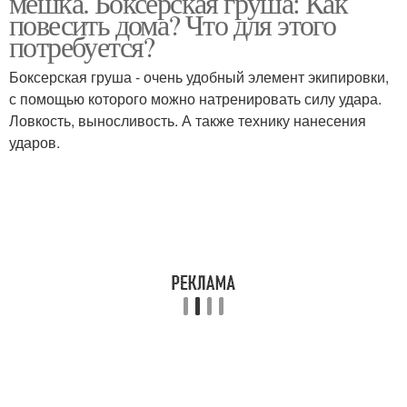
мешка. Боксерская груша: Как
повесить дома? Что для этого
потребуется?
Стойка для боксерской
Боксерская груша - очень удобный элемент экипировки,
Крепление на потолок
груши
с помощью которого можно натренировать силу удара.
Ловкость, выносливость. А также технику нанесения
ударов.
Боксрская груша
Груша на потолок