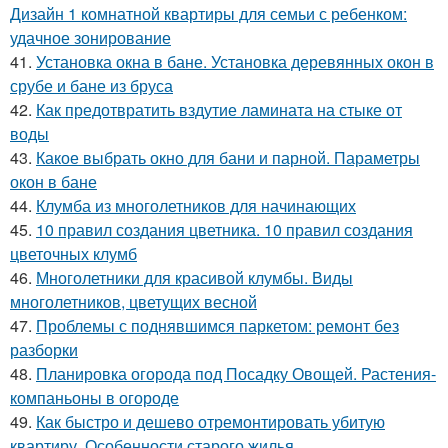
Дизайн 1 комнатной квартиры для семьи с ребенком:
удачное зонирование
41.
Установка окна в бане. Установка деревянных окон в
срубе и бане из бруса
42.
Как предотвратить вздутие ламината на стыке от
воды
43.
Какое выбрать окно для бани и парной. Параметры
окон в бане
44.
Клумба из многолетников для начинающих
45.
10 правил создания цветника. 10 правил создания
цветочных клумб
46.
Многолетники для красивой клумбы. Виды
многолетников, цветущих весной
47.
Проблемы с поднявшимся паркетом: ремонт без
разборки
48.
Планировка огорода под Посадку Овощей. Растения-
компаньоны в огороде
49.
Как быстро и дешево отремонтировать убитую
квартиру. Особенности старого жилья