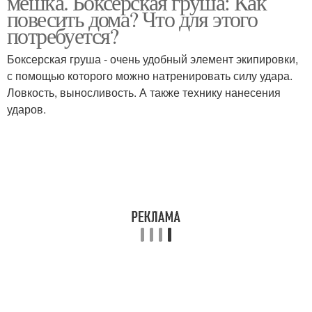
мешка. Боксерская груша: Как
повесить дома? Что для этого
потребуется?
Стойка для боксерской
Боксерская груша - очень удобный элемент экипировки,
Груша на потолок
груши
с помощью которого можно натренировать силу удара.
Ловкость, выносливость. А также технику нанесения
ударов.