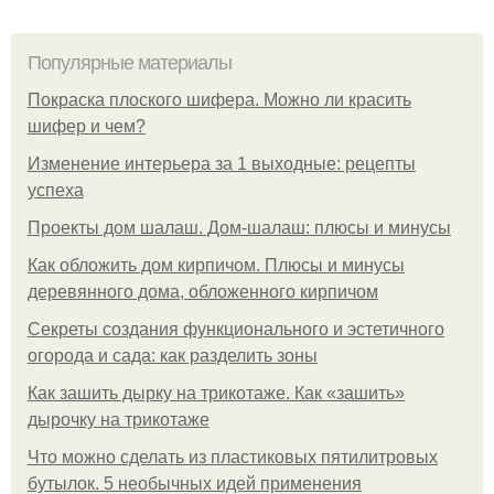
Популярные материалы
Покраска плоского шифера. Можно ли красить
шифер и чем?
Изменение интерьера за 1 выходные: рецепты
успеха
Проекты дом шалаш. Дом-шалаш: плюсы и минусы
Как обложить дом кирпичом. Плюсы и минусы
деревянного дома, обложенного кирпичом
Секреты создания функционального и эстетичного
огорода и сада: как разделить зоны
Как зашить дырку на трикотаже. Как «зашить»
дырочку на трикотаже
Что можно сделать из пластиковых пятилитровых
бутылок. 5 необычных идей применения