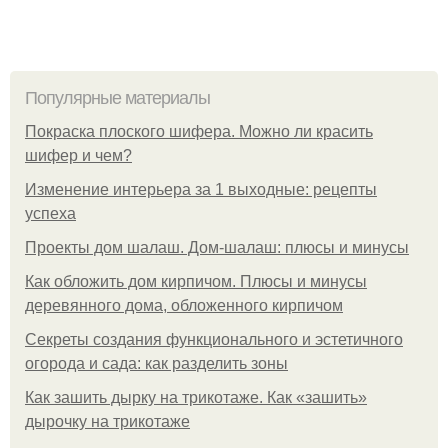
Популярные материалы
Покраска плоского шифера. Можно ли красить
шифер и чем?
Изменение интерьера за 1 выходные: рецепты
успеха
Проекты дом шалаш. Дом-шалаш: плюсы и минусы
Как обложить дом кирпичом. Плюсы и минусы
деревянного дома, обложенного кирпичом
Секреты создания функционального и эстетичного
огорода и сада: как разделить зоны
Как зашить дырку на трикотаже. Как «зашить»
дырочку на трикотаже