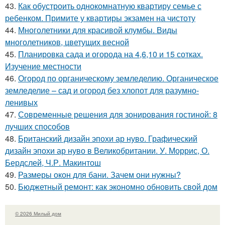
43.
Как обустроить однокомнатную квартиру семье с
ребенком. Примите у квартиры экзамен на чистоту
44.
Многолетники для красивой клумбы. Виды
многолетников, цветущих весной
45.
Планировка сада и огорода на 4,6,10 и 15 сотках.
Изучение местности
46.
Огород по органическому земледелию. Органическое
земледелие – сад и огород без хлопот для разумно-
ленивых
47.
Современные решения для зонирования гостиной: 8
лучших способов
48.
Британский дизайн эпохи ар нуво. Графический
дизайн эпохи ар нуво в Великобритании. У. Моррис, О.
Бердслей, Ч.Р. Макинтош
49.
Размеры окон для бани. Зачем они нужны?
50.
Бюджетный ремонт: как экономно обновить свой дом
© 2026 Милый дом