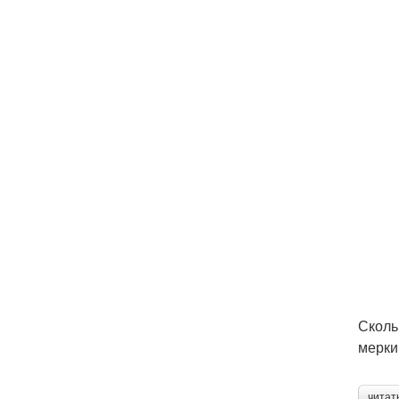
Сколь
мерки
читат