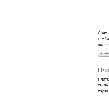
Сочет
комби
полож
читат
Пли
Плитк
стиль
случи