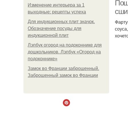
Пош
Изменение интерьера за 1
сши
выходные: рецепты успеха
Фарту
Для индукционных плит значок.
Ф
соуса
Обозначение посуды для
хочет
индукционной плит
Лэпбук огород на подоконнике для
дошкольников. Лэпбук «Огород на
подоконнике»
Замок во Франции заброшенный.
Заброшенный замок во Франции