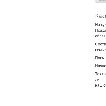
Как
На ку
Психо
образ
Соотв
семье
Посмо
Начне
Так к
линяю
наш о