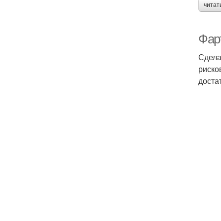
читат
Фарт
Сдела
риско
доста