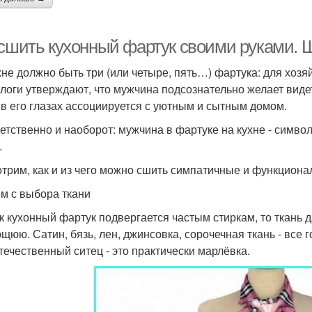
 сшить кухонный фартук своими руками. 
хне должно быть три (или четыре, пять…) фартука: для хозя
логи утверждают, что мужчина подсознательно желает видет
 в его глазах ассоциируется с уютным и сытным домом.
етственно и наоборот: мужчина в фартуке на кухне - символ
.
трим, как и из чего можно сшить симпатичные и функциона
м с выбора ткани
ак кухонный фартук подвергается частым стиркам, то ткань 
щюю. Сатин, бязь, лен, джинсовка, сорочечная ткань - все г
течественный ситец - это практически марлёвка.