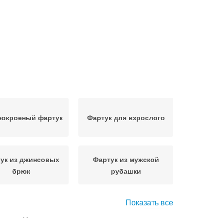
нокроеный фартук
Фартук для взрослого
ук из джинсовых
Фартук из мужской
брюк
рубашки
Показать все
тук из рубашки
Фартук из спинки