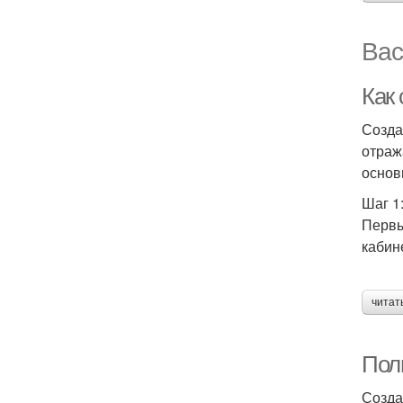
Вас
Как
Созда
отраж
основ
Шаг 1
Первы
кабин
читат
Полн
Созда