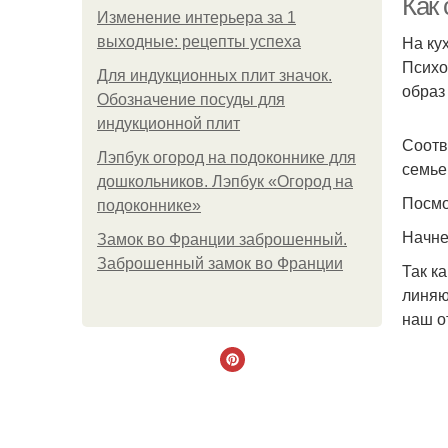
Как
Изменение интерьера за 1
На ку
выходные: рецепты успеха
Психо
Для индукционных плит значок.
образ
Обозначение посуды для
индукционной плит
Соотв
Лэпбук огород на подоконнике для
семье
дошкольников. Лэпбук «Огород на
Посмо
подоконнике»
Начне
Замок во Франции заброшенный.
Заброшенный замок во Франции
Так к
линяю
наш о