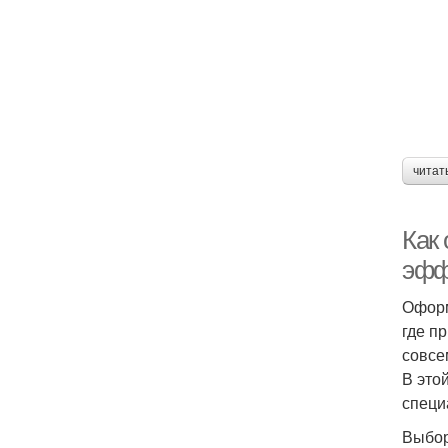
читат
Как
эфф
Оформ
где п
совсе
В это
специ
Выбор