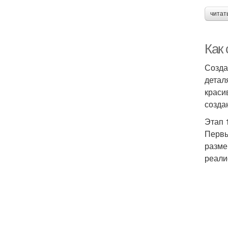
читат
Как
Созда
детал
краси
созда
Этап 
Первы
разме
реали