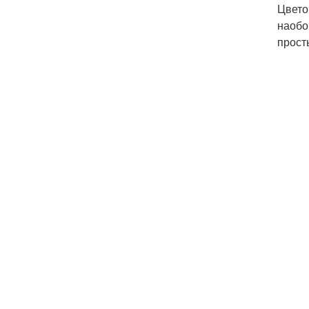
Цвето
наобо
прост