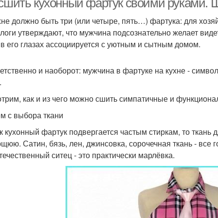
 сшить кухонный фартук своими руками. 
хне должно быть три (или четыре, пять…) фартука: для хозя
логи утверждают, что мужчина подсознательно желает видет
 в его глазах ассоциируется с уютным и сытным домом.
етственно и наоборот: мужчина в фартуке на кухне - символ
.
трим, как и из чего можно сшить симпатичные и функциона
м с выбора ткани
ак кухонный фартук подвергается частым стиркам, то ткань 
щюю. Сатин, бязь, лен, джинсовка, сорочечная ткань - все г
течественный ситец - это практически марлёвка.