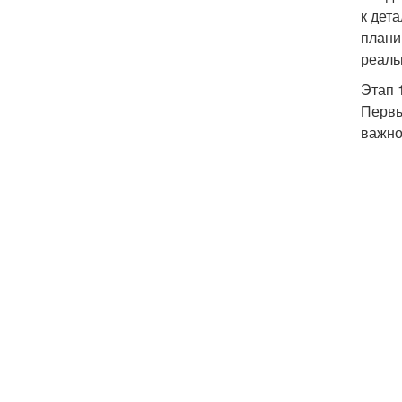
к дет
плани
реаль
Этап 
Первы
важно