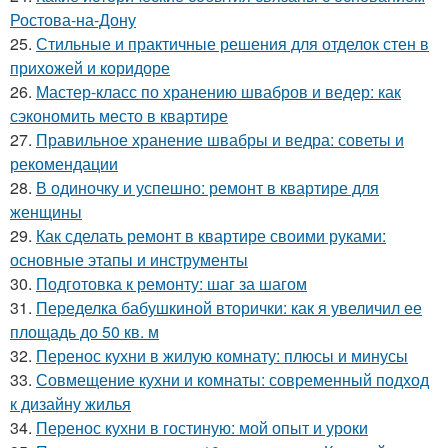
Ростова-на-Дону
25.
Стильные и практичные решения для отделок стен в
прихожей и коридоре
26.
Мастер-класс по хранению швабров и ведер: как
сэкономить место в квартире
27.
Правильное хранение швабры и ведра: советы и
рекомендации
28.
В одиночку и успешно: ремонт в квартире для
женщины
29.
Как сделать ремонт в квартире своими руками:
основные этапы и инструменты
30.
Подготовка к ремонту: шаг за шагом
31.
Переделка бабушкиной вторички: как я увеличил ее
площадь до 50 кв. м
32.
Перенос кухни в жилую комнату: плюсы и минусы
33.
Совмещение кухни и комнаты: современный подход
к дизайну жилья
34.
Перенос кухни в гостиную: мой опыт и уроки