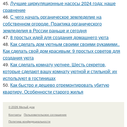
45.
Лучшие циркуляционные насосы 2024 года: наше
сравнение
46.
С чего начать органическое земледелие на
собственном огороде. Практика органического
земледелия в России раньше и сегодня
47.
8 простых идей для создания домашнего уюта
48.
Как сделать дом уютным своими своими рукамими..
Как сделать свой дом красивым: 9 простых советов для
создания уюта
49.
Как сделать комнату уютнее. Шесть секретов,
которые сделают вашу комнату уютной и стильной: их
используют в гостиницах
50.
Как быстро и дешево отремонтировать убитую
квартиру. Особенности старого жилья
© 2026 Милый дом
Контакты
Пользовательское соглашение
Политика конфидециальности