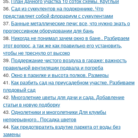
35.
План дачного участка 10 соток схемы. Круглый
36.
Сад из суккулентов на подоконнике. Что
представляет собой флорариум с суккулентами
37.
Банные металлические печи: все, что нужно знать о
прогрессивном оборудовании для бань
38.
Никогда не понимал зачем окно в бане.. Разбираем
этот вопрос, а так же как правильно его установить,
чтобы не треснуло от высоко
39.
Поддержание чистого воздуха в гараже: важность
правильной вентиляции подвала и погреба
40.
Окно в парилке и высота полков. Размеры
41.
Как разбить сад на приусадебном участке. Разбиваем
плодовый сад
42.
Многолетние цветы для дачи и сада. Добавление
статьи в новую подборку
43.
Однолетники и многолетники Для клумбы
непрерывного.. Посадка цветов
44.
Как предотвратить вздутие паркета от воды без
замены