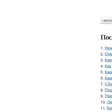
читат
Пос
1.
Неж
2.
Отк
3.
Как
4.
Как
5.
Как
6.
Как
7.
Сбо
8.
Пош
9.
Пре
10.
Ор
11.
Ка