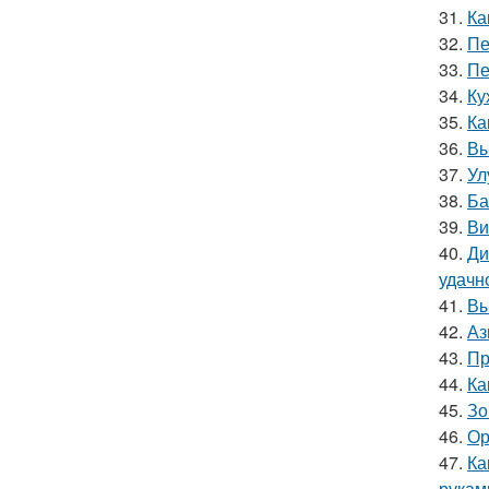
31.
Ка
32.
Пе
33.
Пе
34.
Ку
35.
Ка
36.
Вы
37.
Ул
38.
Ба
39.
Ви
40.
Ди
удачн
41.
Вы
42.
Аз
43.
Пр
44.
Ка
45.
Зо
46.
Ор
47.
Ка
рукам