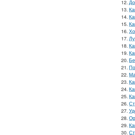
12.
До
13.
Ка
14.
Ка
15.
Ка
16.
Хо
17.
Лу
18.
Ка
19.
Ка
20.
Бе
21.
По
22.
Ма
23.
Ка
24.
Ка
25.
Ка
26.
Ст
27.
Уд
28.
Ор
29.
Ка
30.
Ст