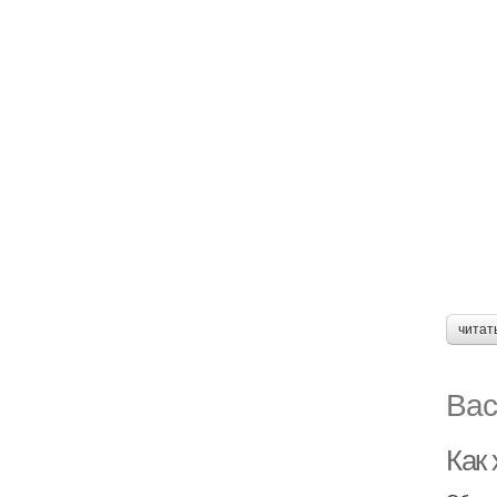
читат
Вас
Как 