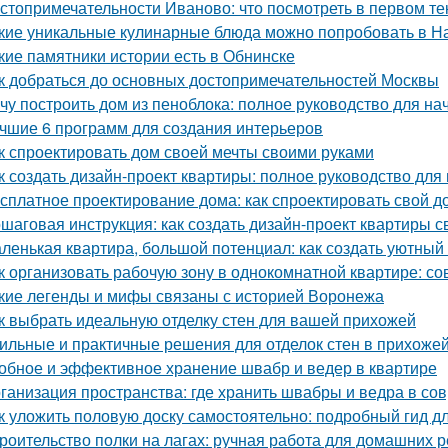
стопримечательности Иваново: что посмотреть в первом те
кие уникальные кулинарные блюда можно попробовать в Н
кие памятники истории есть в Обнинске
к добраться до основных достопримечательностей Москвы
чу построить дом из пеноблока: полное руководство для н
чшие 6 программ для создания интерьеров
к спроектировать дом своей мечты своими руками
к создать дизайн-проект квартиры: полное руководство дл
сплатное проектирование дома: как спроектировать свой д
шаговая инструкция: как создать дизайн-проект квартиры с
ленькая квартира, большой потенциал: как создать уютный
к организовать рабочую зону в однокомнатной квартире: со
кие легенды и мифы связаны с историей Воронежа
к выбрать идеальную отделку стен для вашей прихожей
ильные и практичные решения для отделок стен в прихожей
обное и эффективное хранение швабр и ведер в квартире
ганизация пространства: где хранить швабры и ведра в со
к уложить половую доску самостоятельно: подробный гид 
роительство полки на лагах: ручная работа для домашних 