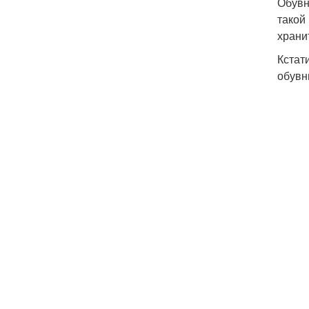
Обувн
такой
храни
Кстат
обувн