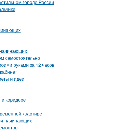
кстильном городе России
альчике
ачинающих
я начинающих
ом самостоятельно
воими руками за 12 часов
 кабинет
веты и идеи
 и коридоре
временной квартире
для начинающих
ремонтов