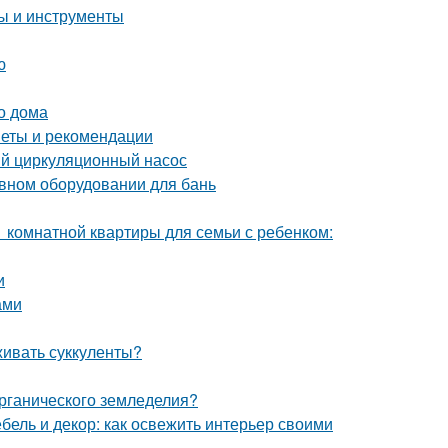
пы и инструменты
ю
о дома
веты и рекомендации
ый циркуляционный насос
ивном оборудовании для бань
1 комнатной квартиры для семьи с ребенком:
и
ами
живать суккуленты?
органического земледелия?
бель и декор: как освежить интерьер своими