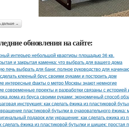
ь дальше →
ледние обновления на сайте:
ный интерьер небольшой квартиры площадью 36 кв.
рытая и закрытая каменка: что выбрать для вашего дома
ую печь выбрать для бани: полное руководство для начина
 сделать клееный брус своими руками и построить дом
ие интересные факты о метро Москвы знают немногие
ие современные проекты и разработки связаны с историей 
рка дома из бруса своими руками: экономичный способ об
аговая инструкция: как сделать ёжика из пластиковой буты
вращение пластиковой бутылки в очаровательного ёжика: 
игинальный подарок или украшение: как сделать ежика из 
к сделать ёжика из пластиковой бутылки и шишек: простая 