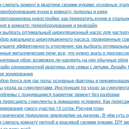
к сделать ремонт в квартире своими руками: основные эта
реоборудование кухни в комнату: подходы и идеи
репланировка новостройки: как превратить кухню в спальн
хня в комнате: переоборудование и редизайн
к выбрать оптимальный циркуляционный насос для частног
бор идеального циркуляционного насоса: проверенные со
учшите эффективность отопления: как выбрать оптимальн
нные металлические печи: все, что нужно знать о прогресс
ниловые обои: возможно ли наклеить на них обычные обои
зайн однокомнатной квартиры для семьи с детьми. Дизайн 
ое зонирование
бор бруса для лаг пола: основные факторы и рекомендаци
ы ухода за суккулентами. Инструкция по уходу за суккулент
облемы с поднявшимся паркетом: ремонт без разборки
к пересадить суккуленты в домашних условиях. Как переса
нирование узкого участка 13 соток. Рисуем план
ганическое природное земледелие на дачном.. В чём суть 
к сделать комнату уютной и красивой своими руками. DIY ме
и за пару дней