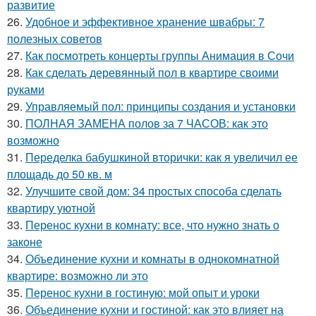
развитие
26.
Удобное и эффективное хранение швабры: 7
полезных советов
27.
Как посмотреть концерты группы Анимация в Сочи
28.
Как сделать деревянный пол в квартире своими
руками
29.
Управляемый пол: принципы создания и установки
30.
ПОЛНАЯ ЗАМЕНА полов за 7 ЧАСОВ: как это
возможно
31.
Переделка бабушкиной вторички: как я увеличил ее
площадь до 50 кв. м
32.
Улучшите свой дом: 34 простых способа сделать
квартиру уютной
33.
Перенос кухни в комнату: все, что нужно знать о
законе
34.
Объединение кухни и комнаты в однокомнатной
квартире: возможно ли это
35.
Перенос кухни в гостиную: мой опыт и уроки
36.
Объединение кухни и гостиной: как это влияет на