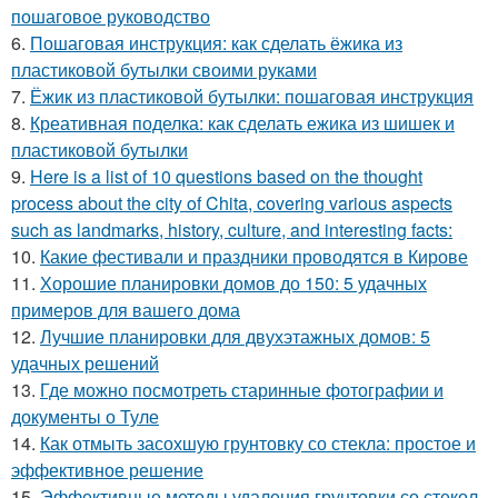
пошаговое руководство
6.
Пошаговая инструкция: как сделать ёжика из
пластиковой бутылки своими руками
7.
Ёжик из пластиковой бутылки: пошаговая инструкция
8.
Креативная поделка: как сделать ежика из шишек и
пластиковой бутылки
9.
Here is a list of 10 questions based on the thought
process about the city of Chita, covering various aspects
such as landmarks, history, culture, and interesting facts:
10.
Какие фестивали и праздники проводятся в Кирове
11.
Хорошие планировки домов до 150: 5 удачных
примеров для вашего дома
12.
Лучшие планировки для двухэтажных домов: 5
удачных решений
13.
Где можно посмотреть старинные фотографии и
документы о Туле
14.
Как отмыть засохшую грунтовку со стекла: простое и
эффективное решение
15.
Эффективные методы удаления грунтовки со стекол