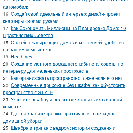
автомобиля
16.
Создай свой идеальный интерьер: дизайн-проект
квартиры своими руками
17.
Как Сэкономить Миллионы на Планировке Дома: 10
Практических Советов
18.
Онлайн планировщик домов и коттеджей: удобство
на вашем компьютере
19.
Headlines:
20.
Создание уютного домашнего кабинета: советы по
интерьеру для маленьких пространств
21.
Как организовать пространство, даже если его нет
22.
Современные прихожие без шкафа: как обустроить
пространство с STYLE
23.
Укротите швабру и ведро: где хранить их в ванной
комнате
24.
Где вы храните тряпки: практичные советы для
домашней уборки
25.
Швабра и тряпка с ведром: история создания и