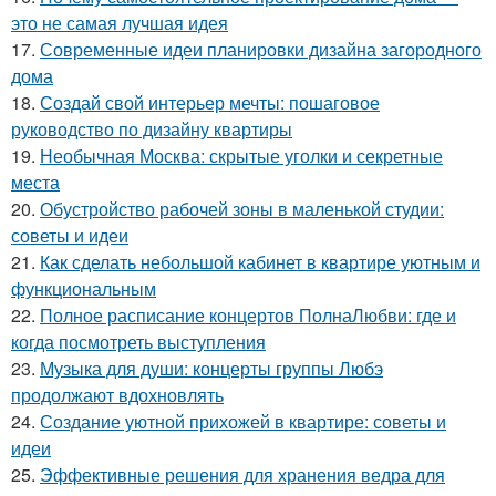
это не самая лучшая идея
17.
Современные идеи планировки дизайна загородного
дома
18.
Создай свой интерьер мечты: пошаговое
руководство по дизайну квартиры
19.
Необычная Москва: скрытые уголки и секретные
места
20.
Обустройство рабочей зоны в маленькой студии:
советы и идеи
21.
Как сделать небольшой кабинет в квартире уютным и
функциональным
22.
Полное расписание концертов ПолнаЛюбви: где и
когда посмотреть выступления
23.
Музыка для души: концерты группы Любэ
продолжают вдохновлять
24.
Создание уютной прихожей в квартире: советы и
идеи
25.
Эффективные решения для хранения ведра для