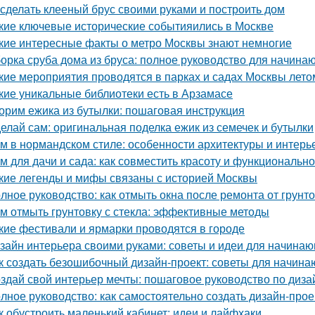
 сделать клееный брус своими руками и построить дом
кие ключевые исторические событияились в Москве
кие интересные факты о метро Москвы знают немногие
орка сруба дома из бруса: полное руководство для начина
кие мероприятия проводятся в парках и садах Москвы лето
кие уникальные библиотеки есть в Арзамасе
орим ежика из бутылки: пошаговая инструкция
елай сам: оригинальная поделка ежик из семечек и бутылки
м в нормандском стиле: особенности архитектуры и интерь
м для дачи и сада: как совместить красоту и функционально
кие легенды и мифы связаны с историей Москвы
лное руководство: как отмыть окна после ремонта от грунт
м отмыть грунтовку с стекла: эффективные методы
кие фестивали и ярмарки проводятся в городе
зайн интерьера своими руками: советы и идеи для начина
к создать безошибочный дизайн-проект: советы для начин
здай свой интерьер мечты: пошаговое руководство по диза
лное руководство: как самостоятельно создать дизайн-прое
к обустроить маленький кабинет: идеи и лайфхаки