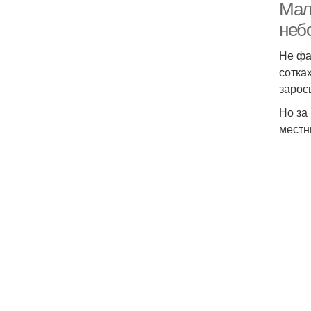
Мал
неб
Не фа
сотка
зарос
Но за
местн