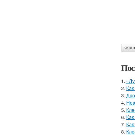
читат
Пос
1.
«Лу
2.
Как
3.
Дро
4.
Hea
5.
Кле
6.
Как
7.
Как
8.
Кле