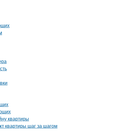
ющих
м
ера
сть
овки
ющих
ающих
йну квартиры
кт квартиры шаг за шагом