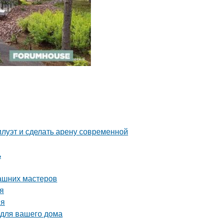
илуэт и сделать арену современной
ь
ашних мастеров
ия
ия
 для вашего дома