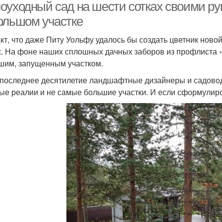
оуходный сад на шести сотках своими ру
ольшом участке
кт, что даже Питу Уольфу удалось бы создать цветник нов
х. На фоне наших сплошных дачных заборов из профлиста «
шим, запущенным участком.
 последнее десятилетие ландшафтные дизайнеры и садово
ые реалии и не самые большие участки. И если сформулиро