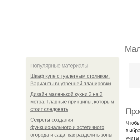
Мал
Популярные материалы
Шкаф купе с туалетным столиком.
Варианты внутренней планировки
Дизайн маленькой кухни 2 на 2
метра. Главные принципы, которым
стоит следовать
Про
Секреты создания
Чтобы
функционального и эстетичного
выбра
огорода и сада: как разделить зоны
учиты