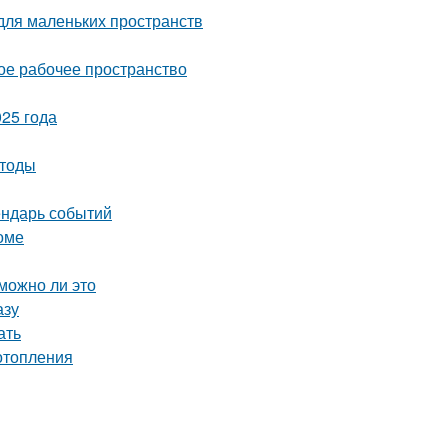
для маленьких пространств
ое рабочее пространство
25 года
етоды
ендарь событий
оме
можно ли это
азу
ать
отопления