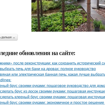
ь дальше →
ледние обновления на сайте:
жники» после реконструкции: как сохранить исторический с
 выбрать печь для бани на дровах: полное руководство
вяная или электрическая банная печь: какая лучше выбрат
dlines:
еный брус своими руками: пошаговое руководство для дом
 сделать брус из досок своими руками: пошаговая инструкц
 сделать клееный брус своими руками: пошаговая инструкц
еный брус своими руками: экономичное и простое решение