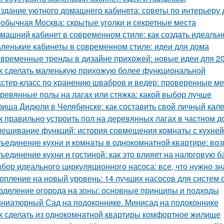
здание уютного домашнего кабинета: советы по интерьеру 
обычная Москва: скрытые уголки и секретные места
машний кабинет в современном стиле: как создать идеальн
ленькие кабинеты в современном стиле: идеи для дома
временные тренды в дизайне прихожей: новые идеи для 20
к сделать маленькую прихожую более функциональной
стер-класс по хранению швабров и ведер: проверенные м
ревянные полы на лагах или стяжка: какой выбор лучше
иша Дидюли в Челябинске: как составить свой личный кал
к правильно устроить пол на деревянных лагах в частном д
ешивание функций: история совмещения комнаты с кухней
ъединение кухни и комнаты в однокомнатной квартире: воз
ъединение кухни и гостиной: как это влияет на налоговую б
бор идеального циркуляционного насоса: все, что нужно зн
опление на новый уровень: 14 лучших насосов для систем 
зделение огорода на зоны: основные принципы и подходы
ниатюрный Сад на подоконнике. Минисад на подоконнике
к сделать из однокомнатной квартиры комфортное жилище