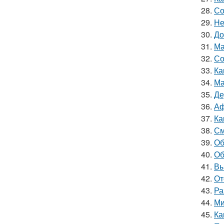
28.
Со
29.
Не
30.
До
31.
Ма
32.
Со
33.
Ка
34.
Ма
35.
Де
36.
Аф
37.
Ка
38.
См
39.
Об
40.
Об
41.
Вы
42.
От
43.
Ра
44.
Ми
45.
Ка