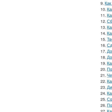
9.
Как
10.
Ка
11.
Ка
12.
Сб
13.
Ка
14.
Ка
15.
Тв
16.
Сд
17.
До
18.
До
19.
Ка
20.
По
21.
Че
22.
Ка
23.
Ди
24.
Ка
25.
Со
26.
По
27.
Ка