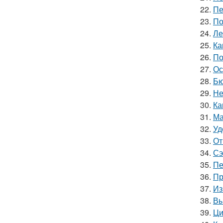
22.
Пе
23.
По
24.
Ле
25.
Ка
26.
По
27.
Ос
28.
Бю
29.
Не
30.
Ка
31.
Ма
32.
Уд
33.
От
34.
Сэ
35.
Пе
36.
Пр
37.
Из
38.
Вы
39.
Ци