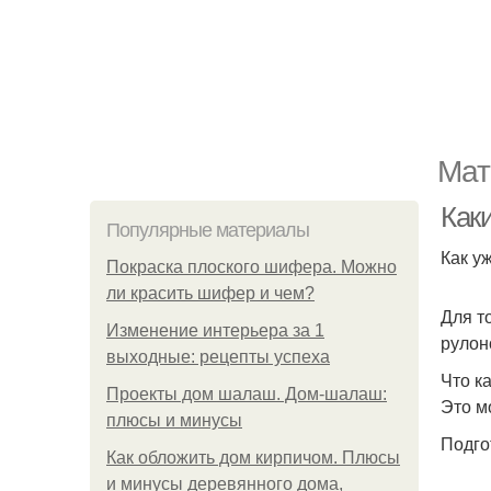
Мат
Каки
Популярные материалы
Как у
Покраска плоского шифера. Можно
ли красить шифер и чем?
Для т
Изменение интерьера за 1
рулон
выходные: рецепты успеха
Что к
Проекты дом шалаш. Дом-шалаш:
Это м
плюсы и минусы
Подго
Как обложить дом кирпичом. Плюсы
и минусы деревянного дома,