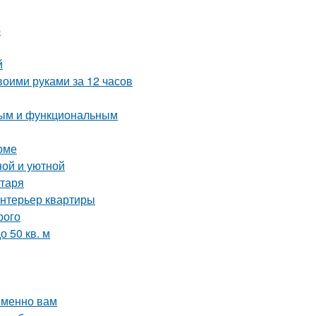
о
й
воими руками за 12 часов
тным и функциональным
оме
ной и уютной
нтаря
интерьер квартиры
рого
 50 кв. м
именно вам