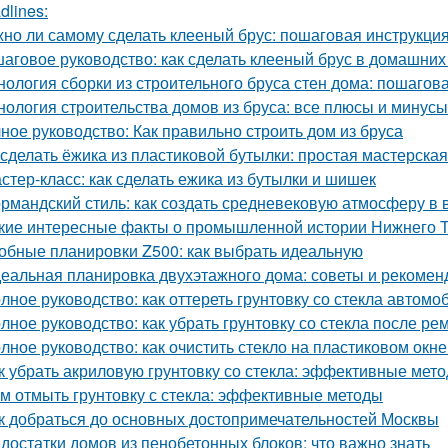
dlines:
но ли самому сделать клееный брус: пошаговая инструкци
аговое руководство: как сделать клееный брус в домашних
нология сборки из строительного бруса стен дома: пошагов
нология строительства домов из бруса: все плюсы и минусы
ное руководство: Как правильно строить дом из бруса
 сделать ёжика из пластиковой бутылки: простая мастерская
стер-класс: как сделать ежика из бутылки и шишек
рмандский стиль: как создать средневековую атмосферу в
кие интересные факты о промышленной истории Нижнего 
обные планировки Z500: как выбрать идеальную
еальная планировка двухэтажного дома: советы и рекомен
лное руководство: как оттереть грунтовку со стекла автомо
лное руководство: как убрать грунтовку со стекла после ре
лное руководство: как очистить стекло на пластиковом окне
к убрать акриловую грунтовку со стекла: эффективные мет
м отмыть грунтовку с стекла: эффективные методы
к добраться до основных достопримечательностей Москвы
достатки домов из пенобетонных блоков: что важно знать