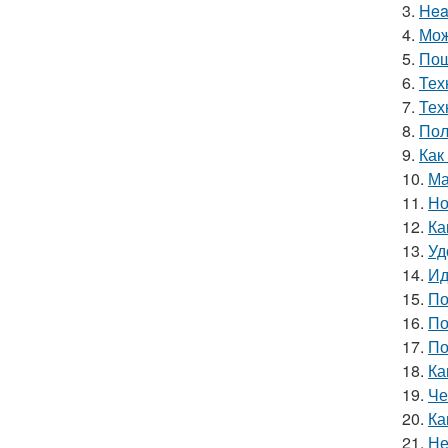
3.
Hea
4.
Мож
5.
Пош
6.
Тех
7.
Тех
8.
Пол
9.
Как
10.
Ма
11.
Но
12.
Ка
13.
Уд
14.
Ид
15.
По
16.
По
17.
По
18.
Ка
19.
Че
20.
Ка
21.
Не