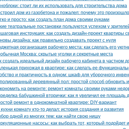
ноблоки: стоит ли их использовать для строительства дома
строил дом из газобетона и пожалел: почему это произошл
гко и просто: как создать план дома своими руками
кие театральные постановки пользуются успехом у зрителе
шаговая инструкция: как создать дизайн-проект квартиры с
новы дизайна: как правильно создавать проект с нуля
джетная организация рабочего места: как сделать его ую
обычная Москва: скрытые уголки и секретные места
к создать идеальный дизайн рабочего кабинета в частном д
ленькая прихожая в квартире: как сделать ее функциональ
обство и практичность в одном: шкаф для уборочного инве
полированный деревянный пол: простой способ обновить 
кономить на ремонте: ремонт комнаты своими руками недо
ределка бабушкиной вторички: как я увеличил ее площадь до
остой ремонт в однокомнатной квартире: DIY-вариант
 кухни комнату кто-то делал: история создания и развития
бор одной из многих тем: как найти свою нишу
ркуляционные насосы: как выбрать тот, который подойдет 