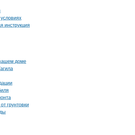
я
 условиях
ая инструкция
 вашем доме
Тагила
дации
биля
монта
 от грунтовки
оды