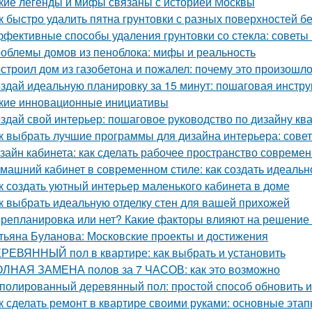
кие легенды и мифы связаны с историей Москвы
к быстро удалить пятна грунтовки с разных поверхностей б
фективные способы удаления грунтовки со стекла: советы
облемы домов из пеноблока: мифы и реальность
строил дом из газобетона и пожалел: почему это произошл
здай идеальную планировку за 15 минут: пошаговая инстру
кие инновационные инициативы
здай свой интерьер: пошаговое руководство по дизайну кв
к выбрать лучшие программы для дизайна интерьера: сове
зайн кабинета: как сделать рабочее пространство соврем
машний кабинет в современном стиле: как создать идеальн
к создать уютный интерьер маленького кабинета в доме
к выбрать идеальную отделку стен для вашей прихожей
репланировка или нет? Какие факторы влияют на решение 
тьяна Буланова: Московские проекты и достижения
РЕВЯННЫЙ пол в квартире: как выбрать и установить
ЛНАЯ ЗАМЕНА полов за 7 ЧАСОВ: как это возможно
полированный деревянный пол: простой способ обновить 
к сделать ремонт в квартире своими руками: основные эта