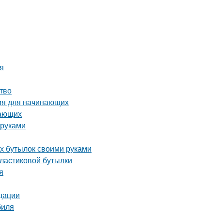
ия
тво
ия для начинающих
нающих
 руками
ых бутылок своими руками
пластиковой бутылки
я
дации
биля