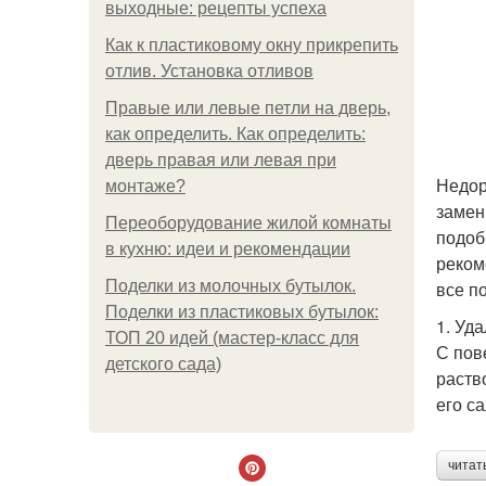
выходные: рецепты успеха
Как к пластиковому окну прикрепить
отлив. Установка отливов
Правые или левые петли на дверь,
как определить. Как определить:
дверь правая или левая при
Недор
монтаже?
замен
Переоборудование жилой комнаты
подоб
в кухню: идеи и рекомендации
реком
Поделки из молочных бутылок.
все п
Поделки из пластиковых бутылок:
1. Уда
ТОП 20 идей (мастер-класс для
С пов
детского сада)
раств
его с
читат