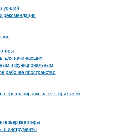
ез усилий
 и рекомендации
о
кция
артиры
ты для начинающих
енным и функциональным
ое рабочее пространство
о перепланировке за счет прихожей
интерьер квартиры
пы и инструменты