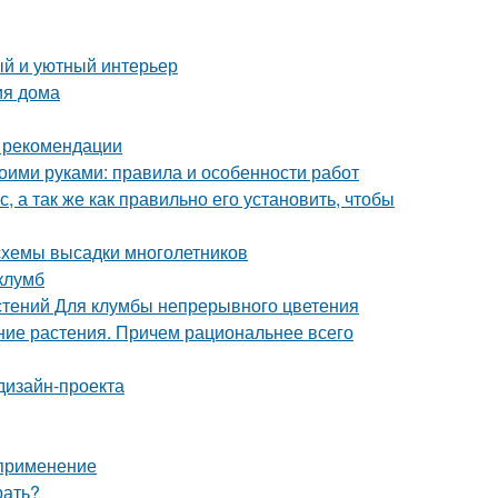
ый и уютный интерьер
ия дома
и рекомендации
воими руками: правила и особенности работ
, а так же как правильно его установить, чтобы
 схемы высадки многолетников
клумб
стений Для клумбы непрерывного цветения
тние растения. Причем рациональнее всего
дизайн-проекта
 применение
рать?