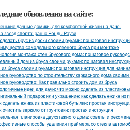
ледние обновления на сайте:
енькие дачные домики, для комфортной жизни на даче.
а звезд спорта: ранчо Ронды Раузи
 сделать брус из доски своими руками: пошаговая инструкц
имущества самодельного клееного бруса при монтаже
нология монтажа стен брусового дома: пошаговое руководс
евянный дом из бруса своими руками: пошаговая инструкц
 из бруса своими руками: пошаговая инструкция для начи
ное руководство по строительству каркасного дома своими
ное руководство: Как правильно строить дом из бруса
ологичные идеи для дачи: что можно сделать из пластиков
игинальный подарок или украшение: как сделать ежика из 
к сделать ежика из пластиковой бутылки: простая инструкци
к очистить зеркало от грунтовки: простая инструкция
еальная планировка двухэтажного дома: советы и рекомен
фективные способы удаления праймера со стекла автомо