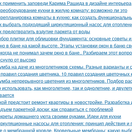
к применить заповеди Карима Рашида в дизайне интерьера
реоборудование кухни в жилую комнату: возможно ли это
репланировка комнаты в кухню: как создать функциональн
к выбрать подходящий циркуляционный насос для отоплен
к предотвратить вздутие паркета от воды
бор плитки для облицовки фундамента: основные советы 
но в бане на какой высоте. Этапы установки окон в баню с
когда не понимал зачем окно в бане.. Разбираем этот вопрос
еснуло от высоко
умба на даче из многолетников схемы. Разные варианты и
 правил создания цветника. 10 правил создания цветочных 
умба непрерывного цветения из многолетников. Подбор ра
 использовать, как многолетние, так и однолетние, и двуле
вается
кой предстоит ремонт квартиры в новостройке. Разработка 
дъем паркетной доски: как справиться с проблемой
креты домашнего уюта своими руками. Идеи для кухни
ркуляционные насосы для отопления: принцип действия и
е о мембранной кровле. Кровельные мембраны: какую выб