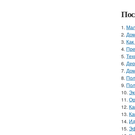
Пос
1.
Мал
2.
Дом
3.
Как
4.
Пре
5.
Тех
6.
Дер
7.
Дом
8.
Пол
9.
Пол
10.
Эк
11.
Ор
12.
Ка
13.
Ка
14.
Ид
15.
Эф