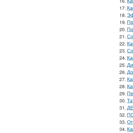
16.
Ка
17.
Ка
18.
Эф
19.
Пр
20.
По
21.
Со
22.
Ка
23.
Со
24.
Ка
25.
Ди
26.
До
27.
Ка
28.
Ка
29.
Пе
30.
Та
31.
ДЕ
32.
ПО
33.
От
34.
Ка