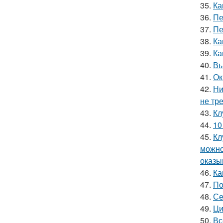
35.
Ка
36.
Пе
37.
Пе
38.
Ка
39.
Ка
40.
Вы
41.
Ок
42.
Ни
не тр
43.
Кл
44.
10
45.
Кл
можно
оказы
46.
Ка
47.
По
48.
Се
49.
Ци
50.
Вс