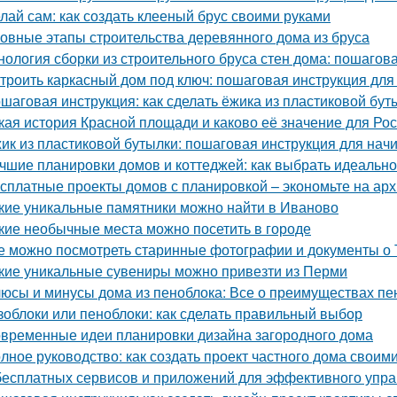
лай сам: как создать клееный брус своими руками
овные этапы строительства деревянного дома из бруса
нология сборки из строительного бруса стен дома: пошагов
троить каркасный дом под ключ: пошаговая инструкция дл
шаговая инструкция: как сделать ёжика из пластиковой бу
кая история Красной площади и каково её значение для Ро
ик из пластиковой бутылки: пошаговая инструкция для на
чшие планировки домов и коттеджей: как выбрать идеаль
сплатные проекты домов с планировкой – экономьте на арх
кие уникальные памятники можно найти в Иваново
кие необычные места можно посетить в городе
е можно посмотреть старинные фотографии и документы о 
кие уникальные сувениры можно привезти из Перми
юсы и минусы дома из пеноблока: Все о преимуществах пе
зоблоки или пеноблоки: как сделать правильный выбор
временные идеи планировки дизайна загородного дома
лное руководство: как создать проект частного дома своим
бесплатных сервисов и приложений для эффективного упр