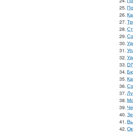
24.
По
25.
По
26.
Ка
27.
Тр
28.
Ст
29.
Со
30.
Уд
31.
Уп
32.
Уд
33.
DI
34.
Бю
35.
Ка
36.
Со
37.
Лу
38.
Мо
39.
Че
40.
Зе
41.
Вы
42.
Ок