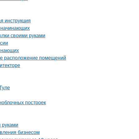
ая инструкция
я начинающих
тылки своими руками
ссии
чинающих
ное расположение помещений
итекторе
Туле
ноблочных построек
и руками
авления бизнесом