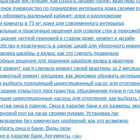
шаговая инструкция: как создать дизайн-проект квартиры с
лное руководство по планировке интерьера дома своими р
к оформить маленький кабинет: идеи и вдохновение
и комнаты в 73 м²: идеи для современного интерьера
ильные и практичные решения для отделок стен в прихожей
здание уютной прихожей в старом доме: ремонт и дизайн
обство и практичность в одном: шкаф для уборочного инве
аковка швабры и ведра: как это сделать правильно
обные решения для хранения швабров ведра в квартире
Y ремонт: как я сделала ремонт своей квартиры за 2 месяца
джетный ремонт хрущевки: как экономно обновить интерье
к выбрать подходящий циркуляционный насос для отоплен
здание открытого пространства: объединение кухни и гост
чшие циркуляционные насосы для отопления: как выбрать 
нтаж окна в парную. Окна в парилке бани и их размеры: мо
рновой пол на лагах своими руками. Установка лаг
мледелие без химических удобрений: как это возможно
брать окна в баню. Виды окон
но в парилке бани. Аргументы «за»