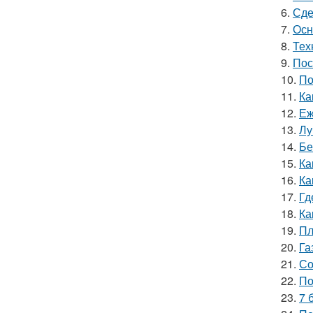
6.
Сде
7.
Осн
8.
Тех
9.
Пос
10.
По
11.
Ка
12.
Еж
13.
Лу
14.
Бе
15.
Ка
16.
Ка
17.
Гд
18.
Ка
19.
Пл
20.
Га
21.
Со
22.
По
23.
7 