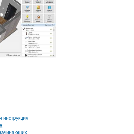
я инструкция
ия
 начинающих