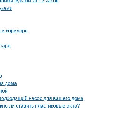
воими руками за 12 часов
уками
 и коридоре
нтаря
р
ия дома
иной
подходящий насос для вашего дома
жно ли ставить пластиковые окна?