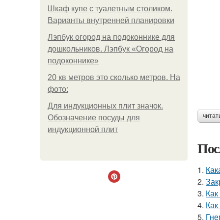
Шкаф купе с туалетным столиком.
Варианты внутренней планировки
Лэпбук огород на подоконнике для
дошкольников. Лэпбук «Огород на
подоконнике»
20 кв метров это сколько метров. На
фото:
Для индукционных плит значок.
читат
Обозначение посуды для
индукционной плит
Пос
1.
Как
2.
Зак
3.
Как
4.
Как
5.
Гне