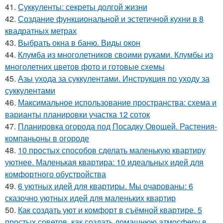
41.
Суккуленты: секреты долгой жизни
42.
Создание функциональной и эстетичной кухни в 8
квадратных метрах
43.
Выбрать окна в баню. Виды окон
44.
Клумба из многолетников своими руками. Клумбы из
многолетних цветов фото и готовые схемы
45.
Азы ухода за суккулентами. Инструкция по уходу за
суккулентами
46.
Максимальное использование пространства: схема и
варианты планировки участка 12 соток
47.
Планировка огорода под Посадку Овощей. Растения-
компаньоны в огороде
48.
10 простых способов сделать маленькую квартиру
уютнее. Маленькая квартира: 10 идеальных идей для
комфортного обустройства
49.
6 уютных идей для квартиры. Мы очарованы: 6
сказочно уютных идей для маленьких квартир
50.
Как создать уют и комфорт в съёмной квартире. 5
простых советов, как создать домашнюю атмосферу в