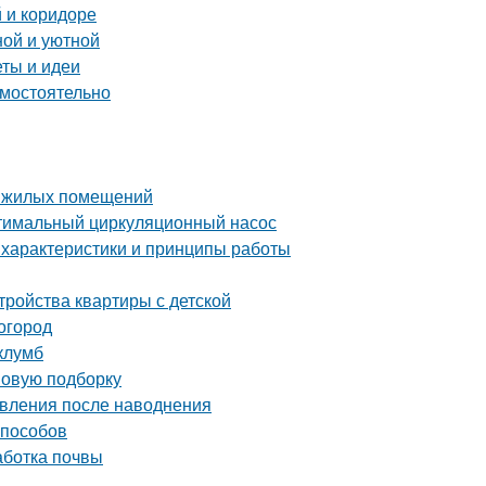
 и коридоре
ной и уютной
еты и идеи
амостоятельно
е жилых помещений
птимальный циркуляционный насос
 характеристики и принципы работы
тройства квартиры с детской
 огород
клумб
 новую подборку
овления после наводнения
способов
аботка почвы