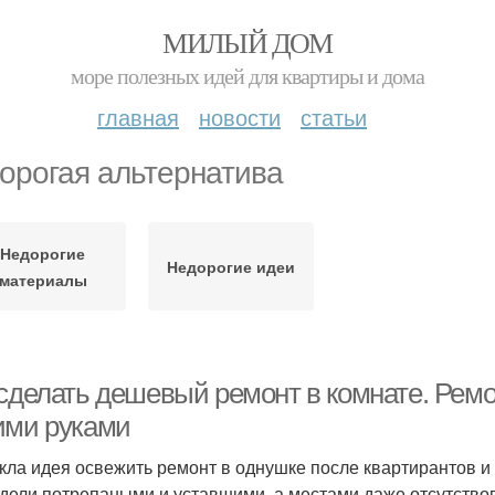
МИЛЫЙ ДОМ
море полезных идей для квартиры и дома
главная
новости
статьи
орогая альтернатива
Недорогие
Недорогие идеи
материалы
сделать дешевый ремонт в комнате. Ремо
ими руками
кла идея освежить ремонт в однушке после квартирантов и к
дели потрепаными и уставшими, а местами даже отсутство