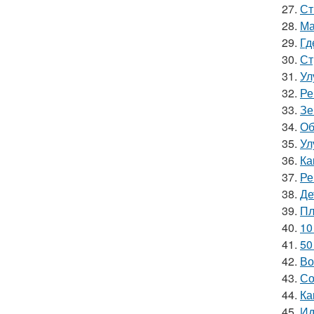
27.
Ст
28.
Ма
29.
Гд
30.
Ст
31.
Ул
32.
Ре
33.
Зе
34.
Об
35.
Ул
36.
Ка
37.
Ре
38.
Де
39.
Пл
40.
10
41.
50
42.
Во
43.
Со
44.
Ка
45.
Ид