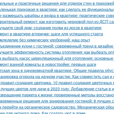
ильные и практичные решения для отделок стен в прихожей
ленькая прихожая в квартире: как сделать ее функциональ
е размещать швабры и ведра в квартире: практические сов
роительный ремонт: как изготовить черновой пол из ДСП с
учшите свой дом: создание полки из досок в квартире
монт в квартире-вторичке: шаги для успешного старта
мледелие без химических удобрений: наш опыт
ъединение кухни с гостиной: современный тренд в дизайн
учшите эффективность системы отопления: как выбрать о
к выбрать насос циркуляционный для отопления: основные
монт ванной комнаты в новостройке: первые шаги
тская зона в однокомнатной квартире. Общие правила обус
анировка огорода на дачном участке. Как совместить сад и
 правил создания цветника. 10 правил создания цветочных 
 лучших цветов для дачи в 2023 году. Добавление статьи в
звращение паркета к жизни: проверенные методы восстан
временные решения для зонирования гостиной: 8 лучших 
к перейти на органическое садоводство. Механическая обр
еи для уютного дома. Как создать уют в доме