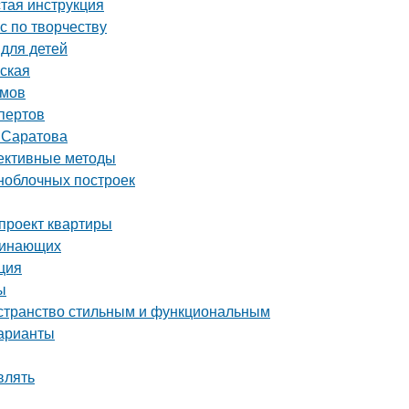
стая инструкция
с по творчеству
 для детей
рская
омов
пертов
т Саратова
фективные методы
ноблочных построек
-проект квартиры
ачинающих
ция
ы
остранство стильным и функциональным
варианты
влять