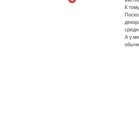
К том
Поско
декор
средн
А у м
обычн