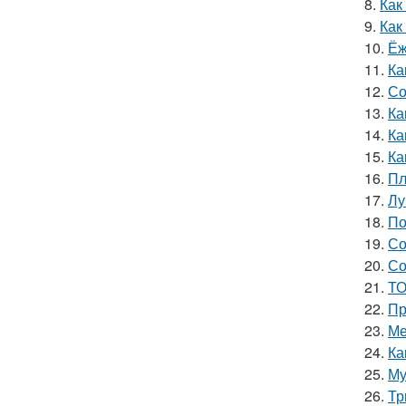
8.
Как
9.
Как
10.
Ёж
11.
Ка
12.
Со
13.
Ка
14.
Ка
15.
Ка
16.
Пл
17.
Лу
18.
По
19.
Со
20.
Со
21.
ТО
22.
Пр
23.
Ме
24.
Ка
25.
Му
26.
Тр