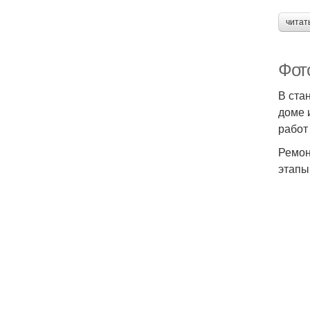
читат
Фот
В ста
доме 
работ
Ремон
этапы