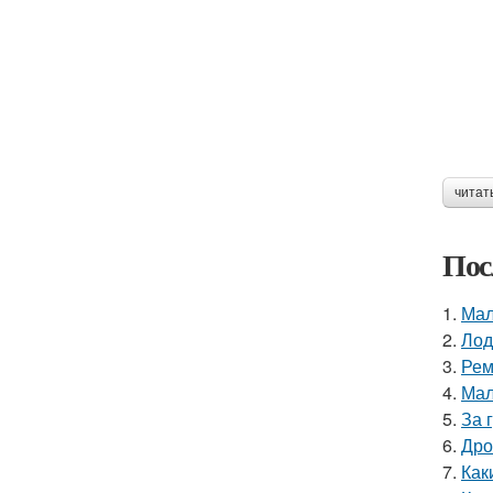
читат
Пос
1.
Мал
2.
Лод
3.
Рем
4.
Мал
5.
За 
6.
Дро
7.
Как