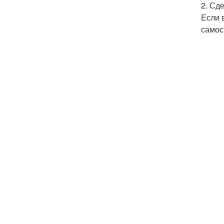
2. Сд
Если 
самос