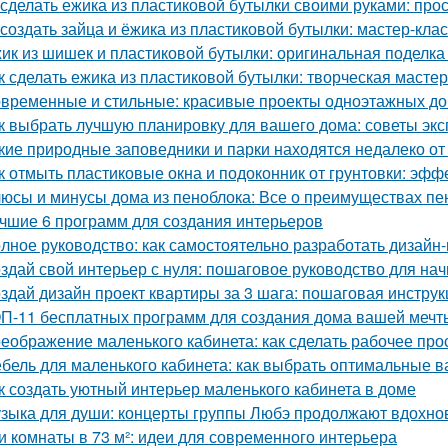
 сделать ежика из пластиковой бутылки своими руками: про
 создать зайца и ёжика из пластиковой бутылки: мастер-клас
ик из шишек и пластиковой бутылки: оригинальная поделка
к сделать ежика из пластиковой бутылки: творческая масте
временные и стильные: красивые проекты одноэтажных д
к выбрать лучшую планировку для вашего дома: советы экс
кие природные заповедники и парки находятся недалеко о
к отмыть пластиковые окна и подоконник от грунтовки: эф
юсы и минусы дома из пеноблока: Все о преимуществах пе
чшие 6 программ для создания интерьеров
лное руководство: как самостоятельно разработать дизайн
здай свой интерьер с нуля: пошаговое руководство для н
здай дизайн проект квартиры за 3 шага: пошаговая инструк
П-11 бесплатных программ для создания дома вашей мечт
еображение маленького кабинета: как сделать рабочее пр
бель для маленького кабинета: как выбрать оптимальные 
к создать уютный интерьер маленького кабинета в доме
зыка для души: концерты группы Любэ продолжают вдохно
и комнаты в 73 м²: идеи для современного интерьера