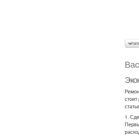
читат
Вас
Эко
Ремон
стоит
стать
1. Сд
Первы
расхо