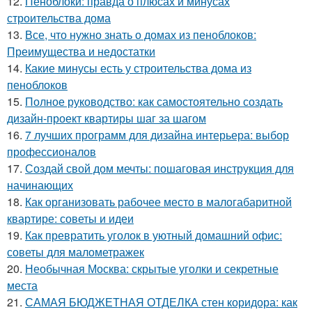
12.
Пеноблоки: правда о плюсах и минусах
строительства дома
13.
Все, что нужно знать о домах из пеноблоков:
Преимущества и недостатки
14.
Какие минусы есть у строительства дома из
пеноблоков
15.
Полное руководство: как самостоятельно создать
дизайн-проект квартиры шаг за шагом
16.
7 лучших программ для дизайна интерьера: выбор
профессионалов
17.
Создай свой дом мечты: пошаговая инструкция для
начинающих
18.
Как организовать рабочее место в малогабаритной
квартире: советы и идеи
19.
Как превратить уголок в уютный домашний офис:
советы для малометражек
20.
Необычная Москва: скрытые уголки и секретные
места
21.
САМАЯ БЮДЖЕТНАЯ ОТДЕЛКА стен коридора: как