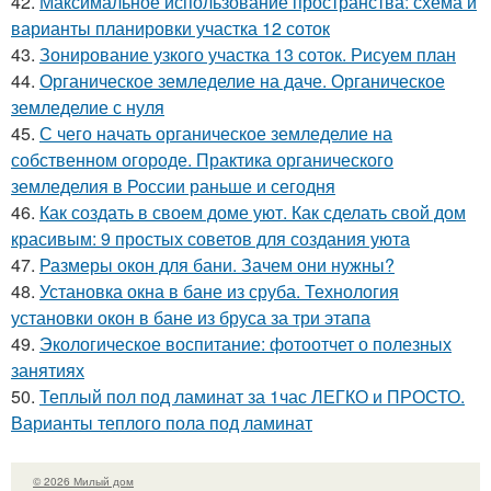
42.
Максимальное использование пространства: схема и
варианты планировки участка 12 соток
43.
Зонирование узкого участка 13 соток. Рисуем план
44.
Органическое земледелие на даче. Органическое
земледелие с нуля
45.
С чего начать органическое земледелие на
собственном огороде. Практика органического
земледелия в России раньше и сегодня
46.
Как создать в своем доме уют. Как сделать свой дом
красивым: 9 простых советов для создания уюта
47.
Размеры окон для бани. Зачем они нужны?
48.
Установка окна в бане из сруба. Технология
установки окон в бане из бруса за три этапа
49.
Экологическое воспитание: фотоотчет о полезных
занятиях
50.
Теплый пол под ламинат за 1час ЛЕГКО и ПРОСТО.
Варианты теплого пола под ламинат
© 2026 Милый дом