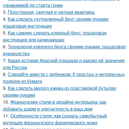
узнаваемой до старта гонки
3.
Просторная, светлая и уютная квартира.
4.
Как сделать гнутоклееный брус своими руками:
пошаговая инструкция
5.
Как самому сделать клееный брус: пошаговая
инструкция для начинающих
6.
Технология клееного бруса своими руками: пошаговое
руководство
7.
Какая история Красной площади и каково её значение
для России
8.
Сделайте вместе с ребенком: 5 простых и интересных
поделок из бумаги
9.
Как сделать милого ежика из пластиковой бутылки
своими руками
10.
Французские стили в дизайне интерьера: как
добавить шарм и элегантность в ваш дом
11.
Особенности стиля: как создать самобытный
интерьер французского фахверкового дома