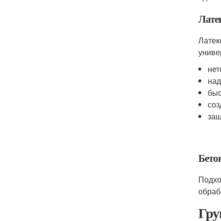
Лате
Латек
униве
нет
над
быс
соз
защ
Бето
Подхо
обраб
Гру