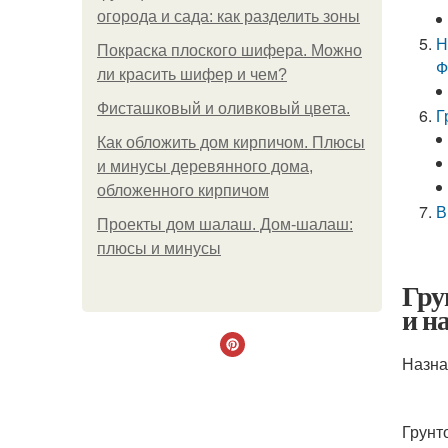
огорода и сада: как разделить зоны
Н
Покраска плоского шифера. Можно
Ф
ли красить шифер и чем?
Фисташковый и оливковый цвета.
Г
Как обложить дом кирпичом. Плюсы
и минусы деревянного дома,
обложенного кирпичом
В
Проекты дом шалаш. Дом-шалаш:
плюсы и минусы
Гру
и н
Назна
Грунт