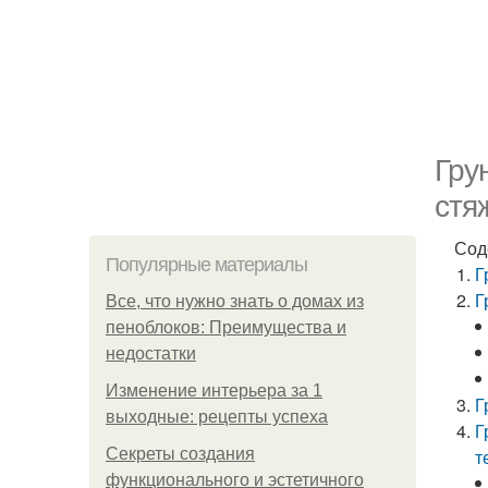
Гру
стя
Сод
Популярные материалы
Г
Г
Все, что нужно знать о домах из
пеноблоков: Преимущества и
недостатки
Изменение интерьера за 1
Г
выходные: рецепты успеха
Г
Секреты создания
т
функционального и эстетичного