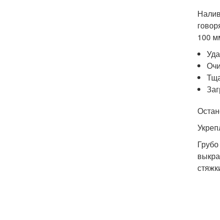
Налив
говор
100 м
Уда
Очи
Тща
Заг
Остан
Укреп
Грубо
выкра
стяжк