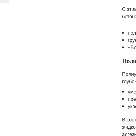
С эти
бетон
пол
гру
«Бе
Поли
Полиу
глубо
уме
пре
укр
В сос
жидко
адгез