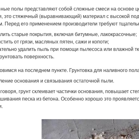
ные полы представляют собой сложные смеси на основе ц
я, это стяжечный (выравнивающий) материал с высокой под
м. Перед его применением производители требуют тщательн
лить старые покрытия, включая битумные, лакокрасочные;
стить от грязи, масляных пятен, сажи и копоти;
тельно удалить пыль при помощи пылесоса или влажной тк
рунтовать поверхность.
овимся на последнем пункте. Грунтовка для наливного пола
ление основания и связывания остаточной пыли.
 говоря, грунт склеивает частички основания, повышает сте
шивания песка из бетона. Особенно хорошо это проявляет
и.