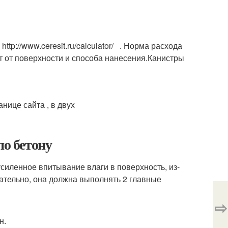
ttp://www.ceresit.ru/calculator/ . Норма расхода
ит от поверхности и способа нанесения.Канистры
нице сайта , в двух
по бетону
силенное впитывание влаги в поверхность, из-
вательно, она должна выполнять 2 главные
⇨
н.