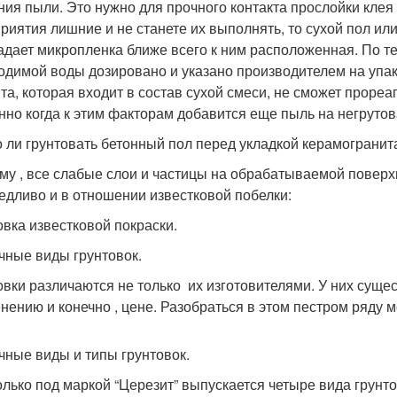
ния пыли. Это нужно для прочного контакта прослойки клея 
риятия лишние и не станете их выполнять, то сухой пол или
адает микропленка ближе всего к ним расположенная. По т
одимой воды дозировано и указано производителем на упак
та, которая входит в состав сухой смеси, не сможет прореа
нно когда к этим факторам добавится еще пыль на негрутов
 ли грунтовать бетонный пол перед укладкой керамогранит
му , все слабые слои и частицы на обрабатываемой повер
едливо и в отношении известковой побелки:
овка известковой покраски.
чные виды грунтовок.
овки различаются не только их изготовителями. У них суще
нению и конечно , цене. Разобраться в этом пестром ряду мо
чные виды и типы грунтовок.
только под маркой “Церезит” выпускается четыре вида грунто