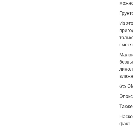
можно
Грунт
Из эт
приго
тольк
смеся
Малои
безвы
линол
влажн
6% CM
Эпокс
Также
Наско
факт.