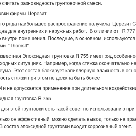
 считать разновидность грунтовочной смеси.
овки фирмы Церезит
ого ряда наибольшее распространение получила Церезит CТ 
дна для внутренних и наружных работ. В отличии от R 777 
о внутри помещения. Последние, в основном, используют
ми “Thomsit”.
звестная Эпоксидная грунтовка R 755 имеет ряд особенно
ходных ситуациях. Например, когда стяжка окончательно не
еума. Этот состав блокирует капиллярную влажность в осн
ость стяжки при этом не должна быть более
 и не допускается применение при длительном воздействии
идная грунтовка R 755
 для этой грунтовки есть такой совет по использованию при
лько он эффективный можно сделать вывод только на прак
 В состав эпоксидной грунтовки входит коррозивный агент.