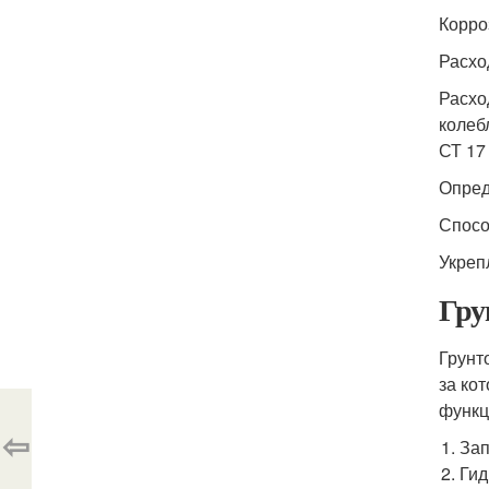
Корро
Расхо
Расход
колеб
СТ 17
Опред
Спосо
Укреп
Гру
Грунт
за ко
функц
⇦
Зап
Гид