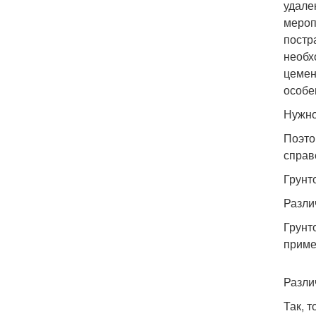
удале
мероп
постр
необх
цемен
особе
Нужно
Поэто
справ
Грунт
Разли
Грунт
приме
Разли
Так, 