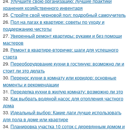
24.
Улучшите свою организацию: лучшие практики
хранения хозяйственного инвентаря
25.
Стройте свой черновой пол: подробный самоучитель
26.
Пол на лагах в квартире: советы по уходу и
поддержанию чистоты
27.
Уверенный ремонт квартиры: руками и без помощи
мастеров
28.
Ремонт в квартире-вторичке: шаги для успешного
старта
29.
Переоборудование кухни в гостиную: возможно ли и
стоит ли это делать
30.
Перенос кухни в комнату или коридор: основные
моменты и рекомендации
31.
Переделка кухни в жилую комнату: возможно ли это
32.
Как выбрать водяной насос для отопления частного
дома
33.
Идеальный выбор: Какие лаги лучше использовать
для пола в доме или квартире
34.
Планировка участка 10 соток с деревянным домом и