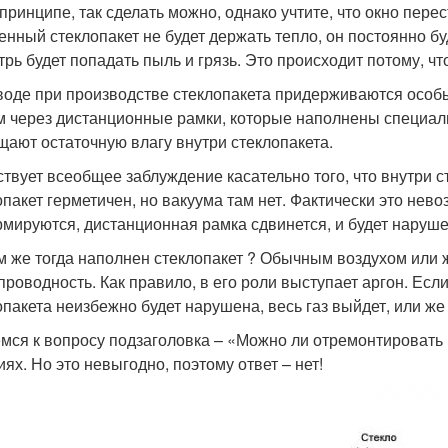
в принципе, так сделать можно, однако учтите, что окно пер
енный стеклопакет не будет держать тепло, он постоянно буд
трь будет попадать пыль и грязь. Это происходит потому, ч
воде при производстве стеклопакета придерживаются особы
м через дистанционные рамки, которые наполнены специа
щают остаточную влагу внутри стеклопакета.
твует всеобщее заблуждение касательно того, что внутри сте
опакет герметичен, но вакуума там нет. Фактически это невоз
мируются, дистанционная рамка сдвинется, и будет наруше
м же тогда наполнен стеклопакет ? Обычным воздухом или
проводность. Как правило, в его роли выступает аргон. Есл
опакета неизбежно будет нарушена, весь газ выйдет, или же
мся к вопросу подзаголовка – «Можно ли отремонтировать 
иях. Но это невыгодно, поэтому ответ – нет!