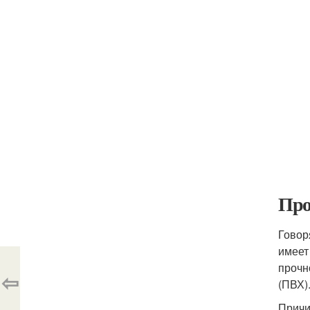
Про
Говор
имеет
прочн
⇦
(ПВХ)
Причи