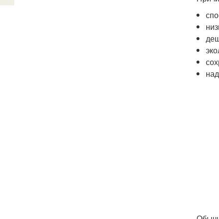
спо
низ
деш
эко
сох
над
Обычн