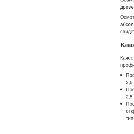
древе
Осмот
абсол
свиде
Клас
Качес
профи
Про
2,5
Про
2,5
Про
отк
тип