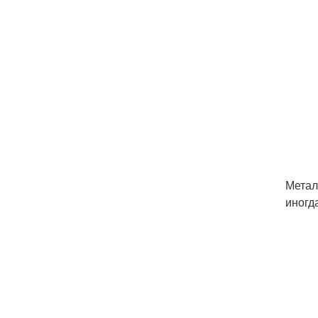
Метал
иногд