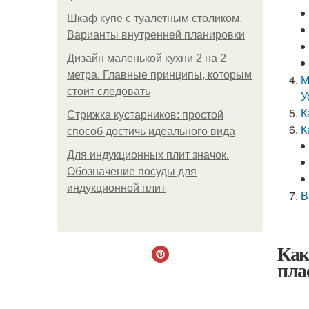
Шкаф купе с туалетным столиком.
Варианты внутренней планировки
Дизайн маленькой кухни 2 на 2
метра. Главные принципы, которым
М
стоит следовать
У
К
Стрижка кустарников: простой
К
способ достичь идеального вида
Для индукционных плит значок.
Обозначение посуды для
индукционной плит
В
Как
пла