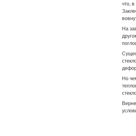
что, 
Закле
вовну
На за
друго
погло
Сущес
стекл
дефор
Но че
тепло
стекл
Верне
услов