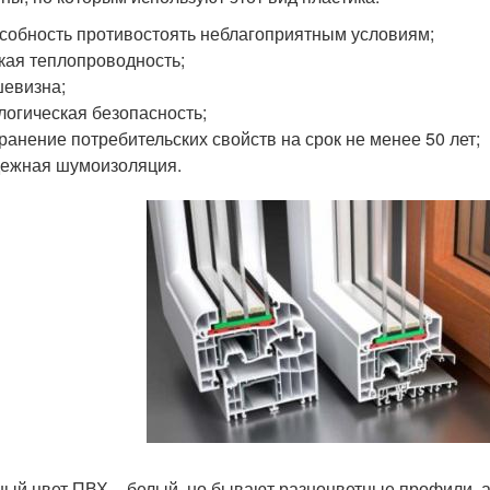
собность противостоять неблагоприятным условиям;
кая теплопроводность;
евизна;
логическая безопасность;
ранение потребительских свойств на срок не менее 50 лет;
ежная шумоизоляция.
ый цвет ПВХ – белый, но бывают разноцветные профили, 