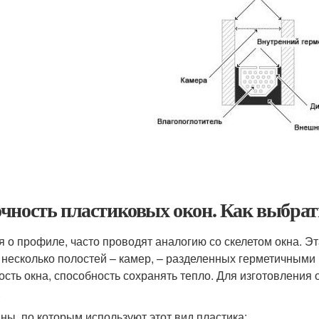
чность пластиковых окон. Как выбра
я о профиле, часто проводят аналогию со скелетом окна. Эт
 несколько полостей – камер, – разделенных герметичными 
ость окна, способность сохранять тепло. Для изготовлен
.
ны, по которым используют этот вид пластика: