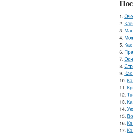
Пос
1.
Оче
2.
Кле
3.
Мас
4.
Мож
5.
Как
6.
Пра
7.
Осн
8.
Стр
9.
Как
10.
Ка
11.
Кр
12.
Тв
13.
Ка
14.
Ую
15.
Во
16.
Ка
17.
Ка