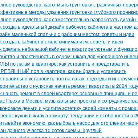
лное руководство: как отмыть грунтовку с различных повер
фективные методы удаления грунтовки глубокого проникно
лное руководство: как самостоятельно разработать дизайн
к создать идеальный дизайн рабочего кабинета в частном д
зайн маленькой спальни с рабочим местом: советы и идеи
к создать кабинет в стиле минимализм: советы и идеи
к сделать небольшой кабинет в квартире уютным и функци
обство и практичность в одном: шкаф для уборочного инве
ЛЫ по лагам в квартире: как устранить и предотвратить
РЕВЯННЫЙ пол в квартире: как выбрать и установить
к правильно установить пол на лагах: подходы и инструмен
роительство с нуля: как начать ремонт квартиры в 2024 год
к начать ремонт в своей квартире: основные принципы и р
ас Пьеха в Москве: музыкальные проекты и сотрудничества
кономьте деньги и усилите эстетику своей комнаты с помо
ренос кухни в жилую комнату: тенденции и особенности в 2
итывайте экономию: как выбрать насос для отопления част
ан дачного участка 10 соток схемы. Круглый
учшите эффективность системы отопления: как правильно 