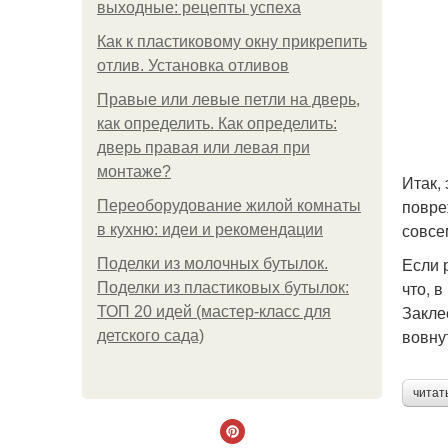
выходные: рецепты успеха
Как к пластиковому окну прикрепить
отлив. Установка отливов
Правые или левые петли на дверь,
как определить. Как определить:
дверь правая или левая при
монтаже?
Итак,
повре
Переоборудование жилой комнаты
совсе
в кухню: идеи и рекомендации
Если 
Поделки из молочных бутылок.
что, 
Поделки из пластиковых бутылок:
Закле
ТОП 20 идей (мастер-класс для
вовну
детского сада)
читат