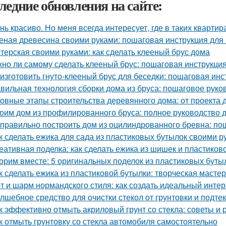
ледние обновления на сайте:
нь красиво. Но меня всегда интересует, где в таких квартир
еная древесина своими руками: пошаговая инструкция дл
терская своими руками: как сделать клееный брус дома
но ли самому сделать клееный брус: пошаговая инструкци
 изготовить гнуто-клееный брус для беседки: пошаговая инс
вильная технология сборки дома из бруса: пошаговое руко
овные этапы строительства деревянного дома: от проекта 
оим дом из профилированного бруса: полное руководство
 правильно построить дом из оцилиндрованного бревна: по
к сделать ежика для сада из пластиковых бутылок своими р
еативная поделка: как сделать ежика из шишек и пластиков
орим вместе: 5 оригинальных поделок из пластиковых буты
к сделать ежика из пластиковой бутылки: творческая масте
т и шарм нормандского стиля: как создать идеальный инте
лшебное средство для очистки стекол от грунтовки и подте
к эффективно отмыть акриловый грунт со стекла: советы и
к отмыть грунтовку со стекла автомобиля самостоятельно