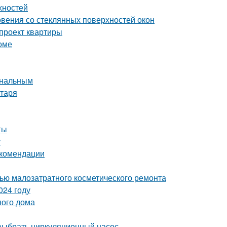
хностей
вения со стеклянных поверхностей окон
-проект квартиры
оме
ональным
нтаря
ты
у
екомендации
щью малозатратного косметического ремонта
024 году
ного дома
выбрать циркуляционный насос