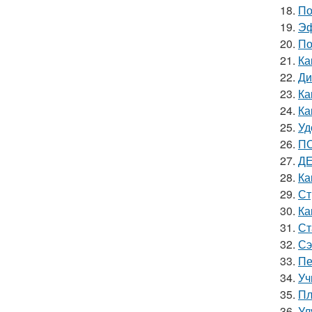
18.
По
19.
Эф
20.
По
21.
Ка
22.
Ди
23.
Ка
24.
Ка
25.
Уд
26.
ПО
27.
ДЕ
28.
Ка
29.
Ст
30.
Ка
31.
Ст
32.
Сэ
33.
Пе
34.
Уч
35.
Пл
36.
Ул