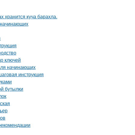
ах хранится куча барахла.
я начинающих
я
трукция
водство
до ключей
 для начинающих
шаговая инструкция
уками
ой бутылки
лок
рская
рьер
ков
 рекомендации