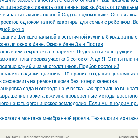
учшите эффективность отопления: как выбрать оптимальн
к вырастить миниатюрный Сад на подоконнике. Основы кв
проектов однокомнатной квартиры для семьи с ребенком. Ва
дной кухне
здание функциональной и эстетичной кухни в 8 квадратных
жно ли окно в бане. Окно в бане За и Против
скрываем секрет окна в парилке. Недостатки конструкции
амотная планировка участка 6 соток от А до Я. Этапы план
асивые клумбы из многолетников. Подбор растений
 правил создания цветника. 10 правил создания цветочных 
к сэкономить на ремонте дома без потери качества
анировка сада и огорода на участка. Как правильно выбрат
звращение паркета к жизни: проверенные методы восстан
чего начать органическое земледелие. Если мы внедрим пр
хнология монтажа мембранной кровли. Технология монтаж
Контакты
Пользовательское соглашение
Обратная св