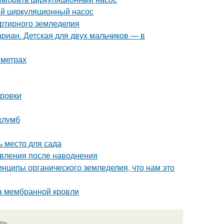
ый циркуляционный насос
артирного земледелия
риан. Детская для двух мальчиков — в
 метрах
ировки
клумб
ь место для сада
овления после наводнения
инципы органического земледелия, что нам это
а мембранной кровли
язь