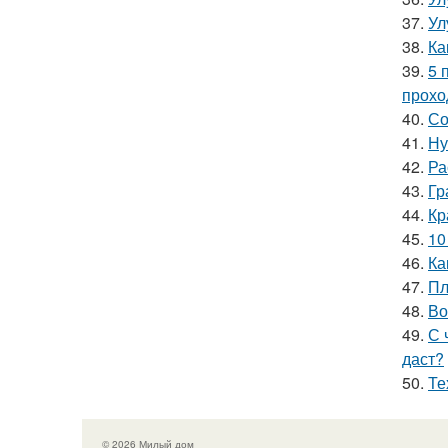
37.
Ул
38.
Ка
39.
5 
прохо
40.
Со
41.
Ну
42.
Ра
43.
Гр
44.
Кр
45.
10
46.
Ка
47.
Пл
48.
Во
49.
С 
даст?
50.
Те
© 2026 Милый дом