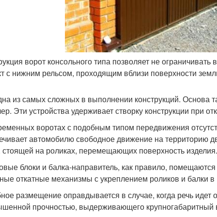
рукция ворот консольного типа позволяет не ограничивать в
кт с нижним рельсом, проходящим вблизи поверхности земл
дна из самых сложных в выполнении конструкций. Основа та
ер. Эти устройства удерживает створку конструкции при от
ременных воротах с подобным типом передвижения отсутс
ечивает автомобилю свободное движение на территорию д
, стоящей на роликах, перемещающих поверхность изделия
овые блоки и балка-направитель, как правило, помещаются
ные откатные механизмы с укреплением роликов и балки в 
ное размещение оправдывается в случае, когда речь идет 
ышенной прочностью, выдерживающего крупногабаритный в