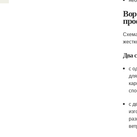
Вор
про
Схема
жестк
Два 
с о
для
кар
спо
с д
изг
раз
вет