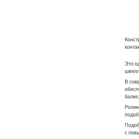
Конст
конта
Это о
швелл
В сов
обесп
балке
Ролик
подоб
Подоб
с пов