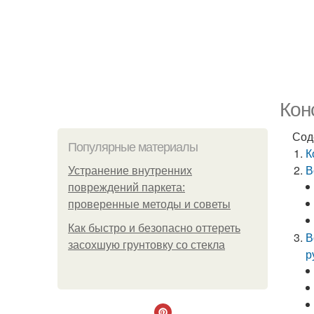
Кон
Сод
Популярные материалы
К
В
Устранение внутренних
повреждений паркета:
проверенные методы и советы
Как быстро и безопасно оттереть
В
засохшую грунтовку со стекла
р