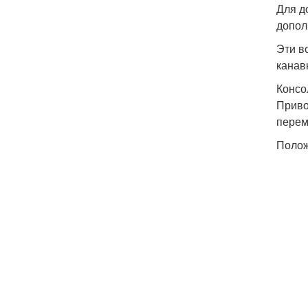
Для д
допол
Эти в
канав
Консо
Приво
перем
Полож