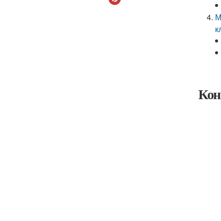
М
к
Кон