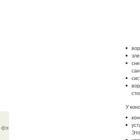
вор
эле
сне
сан
сис
вор
сто
У кон
кон
⇦
уст
Это
нео