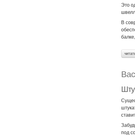
Это о
швелл
В сов
обесп
балке
читат
Вас
Шту
Сущес
штука
стави
Забуд
под с