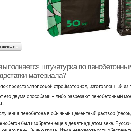
ь дальше →
 выполняется штукатурка по пенобетонны
едостатки материала?
лок представляет собой стройматериал, изготовленный из 
т его двумя способами – либо разрезают пенобетонный мон
ы.
олучения пенобетона в обычный цементный раствор (песок,
енобетон был изобретен еще в девятнадцатом веке. Русски
ующего пену, бычью кровь. Из-за невозможности обеспечит