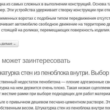
дна из самых сложных в выполнении конструкций. Основа та
ер. Эти устройства удерживает створку конструкции при от
ременных воротах с подобным типом передвижения отсутс
ечивает автомобилю свободное движение на территорию д
, стоящей на роликах, перемещающих поверхность изделия
ь дальше →
 может заинтересовать
катурка стен из пеноблока внутри. Выбо
твенный недостаток пенобетона — плохие адгезионные сво
турка на нем держится очень плохо. Такая низкая сцепляе
т жесткие рамки при выборе подходящих для работ материа
ьте о привычном дешевом песчано-цементном растворе. Это
обственным весом. Штукатурка стен из пеноблока внутри 