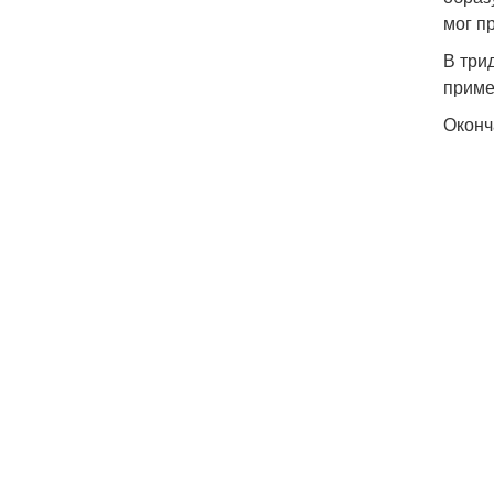
мог п
В три
приме
Оконч