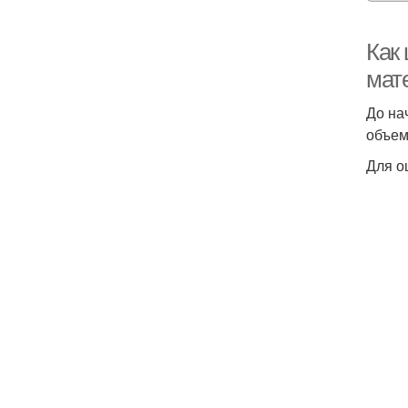
Как
мат
До на
объем
Для о