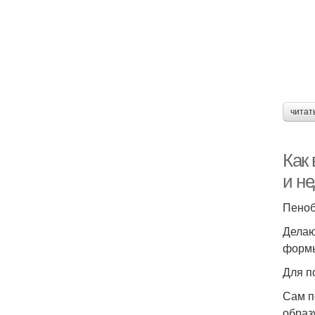
читат
Как
и н
Пеноб
Делаю
форм
Для п
Сам п
образ