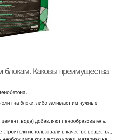
м блокам. Каковы преимущества
пенобетона.
олит на блоки, либо заливают им нужные
 цемент, вода) добавляют пенообразователь.
е строители использовали в качестве вещества,
ь необходимое количество крови, материал не