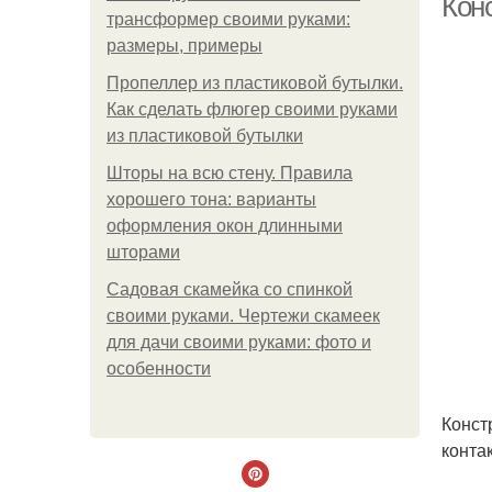
Кон
трансформер своими руками:
размеры, примеры
Пропеллер из пластиковой бутылки.
Как сделать флюгер своими руками
из пластиковой бутылки
Шторы на всю стену. Правила
хорошего тона: варианты
оформления окон длинными
шторами
Садовая скамейка со спинкой
своими руками. Чертежи скамеек
для дачи своими руками: фото и
особенности
Конст
конта