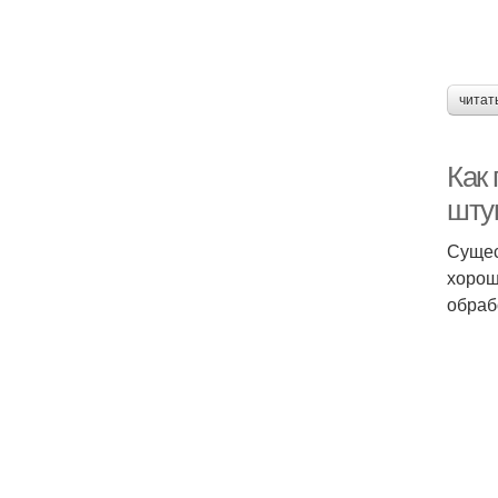
читат
Как 
шту
Сущес
хорош
обраб