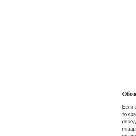
Обоз
Если 
то со
опред
поцар
покуп