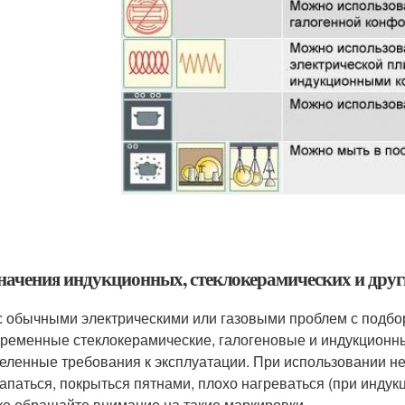
начения индукционных, стеклокерамических и друг
с обычными электрическими или газовыми проблем с подбо
временные стеклокерамические, галогеновые и индукцион
еленные требования к эксплуатации. При использовании н
апаться, покрыться пятнами, плохо нагреваться (при индук
ке обращайте внимание на такие маркировки.