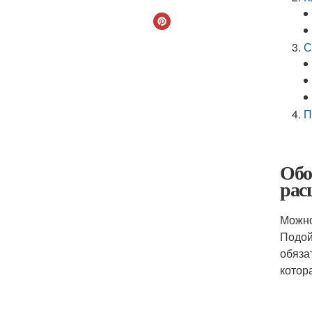
С
П
Обо
рас
Можно
Подой
обяза
котор