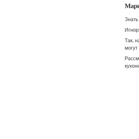
Марк
Знать
Игнор
Так, 
могут
Рассм
кухон