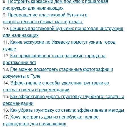
8.
Построить каркасный дом под ключ: пошаговая
инструкция для начинающих
9.
Превращение пластиковой бутылки в
очаровательного ёжика: мастер-класс
10.
Ежик из пластиковой бутылки: пошаговая инструкция
для начинающих
11.
Какие экскурсии по Ижевску помогут узнать город
лучше
12.
Как промышленностьала развитие города на
протяжении лет
13.
Где можно посмотреть старинные фотографии и
документы о Туле
14.
Эффективные способы удаления грунтовки со
стекла: советы и рекомендации
15.
Как эффективно убрать грунтовку глубокого: советы и
рекомендации
16.
Как убрать грунтовку со стекла: эффективные методы
17.
Хочу построить дом из пеноблока: полное
руководство для начинающих