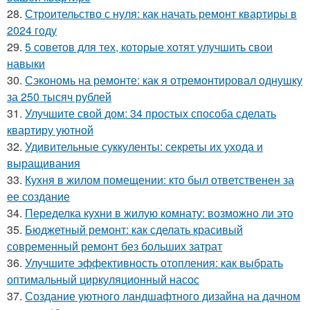
28.
Строительство с нуля: как начать ремонт квартиры в
2024 году
29.
5 советов для тех, которые хотят улучшить свои
навыки
30.
Сэкономь на ремонте: как я отремонтировал однушку
за 250 тысяч рублей
31.
Улучшите свой дом: 34 простых способа сделать
квартиру уютной
32.
Удивительные суккуленты: секреты их ухода и
выращивания
33.
Кухня в жилом помещении: кто был ответственен за
ее создание
34.
Переделка кухни в жилую комнату: возможно ли это
35.
Бюджетный ремонт: как сделать красивый
современный ремонт без больших затрат
36.
Улучшите эффективность отопления: как выбрать
оптимальный циркуляционный насос
37.
Создание уютного ландшафтного дизайна на дачном