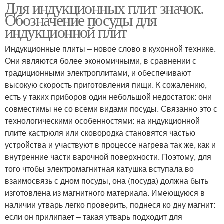
Для индукционных плит значок.
Кастрюли для
Плиты на посуде
Обозначение посуды для
индукционных плит
индукционной плит
Индукционные плиты – новое слово в кухонной технике.
Посуды для
Посуда для
Они являются более экономичными, в сравнении с
индукционных плит
индукционной плиты
традиционными электроплитами, и обеспечивают
высокую скорость приготовления пищи. К сожалению,
есть у таких приборов один небольшой недостаток: они
совместимы не со всеми видами посуды. Связанно это с
технологическими особенностями: на индукционной
плите кастрюля или сковородка становятся частью
устройства и участвуют в процессе нагрева так же, как и
внутренние части варочной поверхности. Поэтому, для
того чтобы электромагнитная катушка вступала во
взаимосвязь с дном посуды, она (посуда) должна быть
изготовлена из магнитного материала. Имеющуюся в
наличии утварь легко проверить, поднеся ко дну магнит:
если он прилипает – такая утварь подходит для