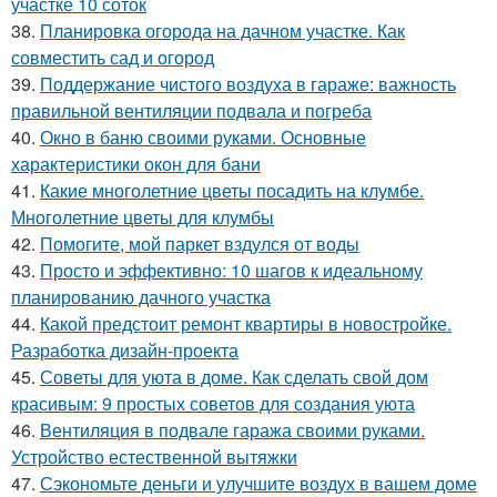
участке 10 соток
38.
Планировка огорода на дачном участке. Как
совместить сад и огород
39.
Поддержание чистого воздуха в гараже: важность
правильной вентиляции подвала и погреба
40.
Окно в баню своими руками. Основные
характеристики окон для бани
41.
Какие многолетние цветы посадить на клумбе.
Многолетние цветы для клумбы
42.
Помогите, мой паркет вздулся от воды
43.
Просто и эффективно: 10 шагов к идеальному
планированию дачного участка
44.
Какой предстоит ремонт квартиры в новостройке.
Разработка дизайн-проекта
45.
Советы для уюта в доме. Как сделать свой дом
красивым: 9 простых советов для создания уюта
46.
Вентиляция в подвале гаража своими руками.
Устройство естественной вытяжки
47.
Сэкономьте деньги и улучшите воздух в вашем доме