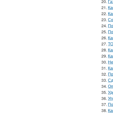
20.
Га
21.
Ка
22.
Ка
23.
Со
24.
По
25.
По
26.
Ка
27.
ТО
28.
Ка
29.
Ка
30.
Не
31.
Ка
32.
Пр
33.
Сд
34.
Оп
35.
Уд
36.
Уп
37.
По
38.
Ка