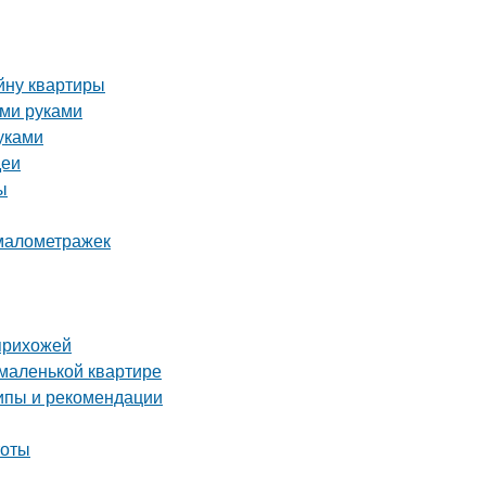
йну квартиры
ими руками
уками
деи
ы
 малометражек
 прихожей
 маленькой квартире
ипы и рекомендации
тоты