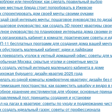
зоблоки или пеноблоки: как сделать правильный выбор
кие местные блюда стоит попробовать в Ижевске
к спроектировать дом своей мечты своими руками
здай свой интерьер мечты: пошаговое руководство по диза
шаговое руководство: как создать 3D проект квартиры сво
лное руководство по планировке интерьера дома своими р
к организовать кабинет в комнате: практические советы и и
П-11 бесплатных программ для создания дома вашей мечт
к обустроить маленький кабинет: идеи и лайфхаки
к превратить уголок в уютный домашний офис: советы для
обычная Москва: скрытые уголки и секретные места
к создать уютный интерьер маленького кабинета в доме
ихожая будущего: дизайн квартир 2025 года
елать из одной комнаты комфортную квартиру: дизайн без
тимизация пространства: как разместить швабру и ведро в
обное хранение инструментов для уборки: основные принц
равляемый пол: принципы создания и установки
л на лагах в квартире: советы по уходу и поддержанию чис
к создать идеальный газон: советы от профессионала