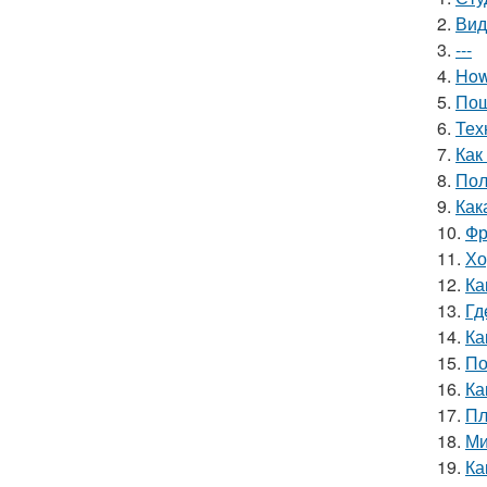
2.
Вид
3.
---
4.
How 
5.
Пош
6.
Тех
7.
Как
8.
Пол
9.
Как
10.
Фр
11.
Хо
12.
Ка
13.
Гд
14.
Ка
15.
По
16.
Ка
17.
Пл
18.
Ми
19.
Ка