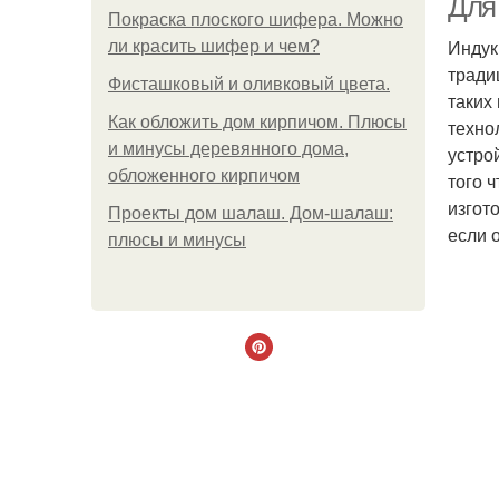
Для
Покраска плоского шифера. Можно
Индук
ли красить шифер и чем?
тради
Фисташковый и оливковый цвета.
таких
Как обложить дом кирпичом. Плюсы
техно
и минусы деревянного дома,
устро
обложенного кирпичом
того 
изгот
Проекты дом шалаш. Дом-шалаш:
если 
плюсы и минусы