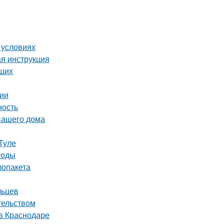
 условиях
ая инструкция
ющих
сии
ность
вашего дома
Туле
тоды
лопакета
льцев
тельством
в Краснодаре