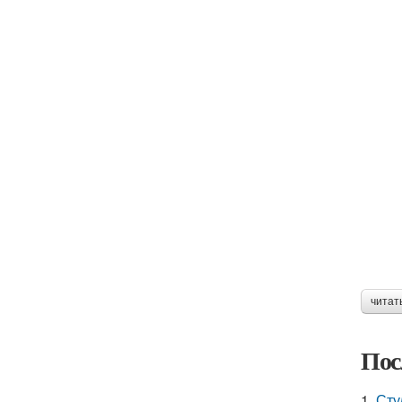
читат
Пос
1.
Сту