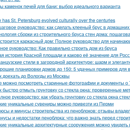
ы каменок печей для бани: выбор идеального варианта
has St. Petersburg evolved culturally over the centuries
аговое руководство: как сделать клееный брус в домашних
нология сборки из строительного бруса стен дома: пошагов
 строится каркасный дом: Полное руководство для начина
ное руководство: Как правильно строить дом из бруса
ая история Красной площади и каково её значение для Рос
анцузские стили в загородной архитектуре: шарм и элегант
рошие планировки домов до 150: 5 удачных примеров для 
к доехать до Вологды из Москвы
е можно посмотреть старинные фотографии и документы о 
к быстро отмыть грунтовку со стекла окна: проверенные ме
лное руководство: как убрать грунтовку со стекла окна стек
кие уникальные сувениры можно привезти из Перми
юсы и минусы строительства из пеноблоков: отзывы владе
нусы и недостатки пеноблока: что важно знать перед строи
кие уникальные архитектурные сооружения можно увидеть 