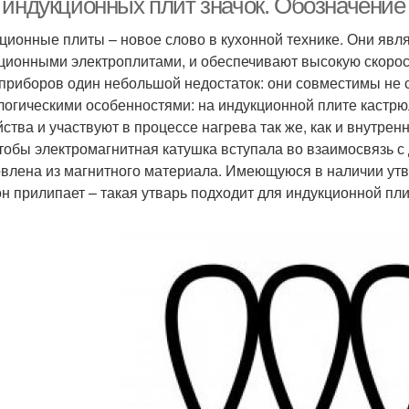
 индукционных плит значок. Обозначение
ционные плиты – новое слово в кухонной технике. Они явл
ционными электроплитами, и обеспечивают высокую скорост
 приборов один небольшой недостаток: они совместимы не 
логическими особенностями: на индукционной плите кастрю
йства и участвуют в процессе нагрева так же, как и внутрен
чтобы электромагнитная катушка вступала во взаимосвязь с
овлена из магнитного материала. Имеющуюся в наличии утва
он прилипает – такая утварь подходит для индукционной пл