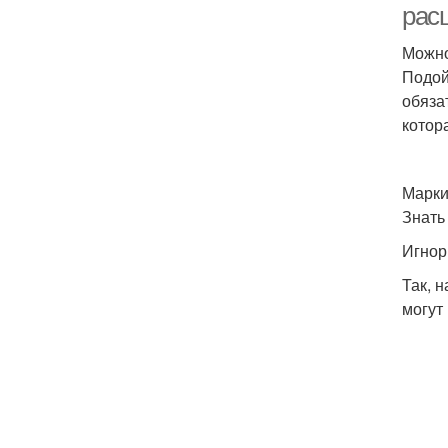
рас
Можно
Подой
обяза
котор
Марки
Знать
Игнор
Так, 
могут