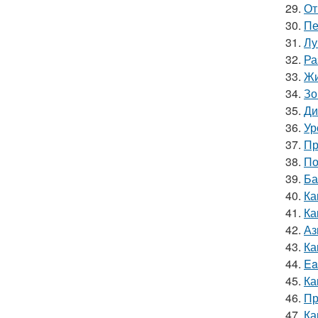
29.
От
30.
Пе
31.
Лу
32.
Ра
33.
Жи
34.
Зо
35.
Ди
36.
Ур
37.
Пр
38.
По
39.
Ба
40.
Ка
41.
Ка
42.
Аз
43.
Ка
44.
Ea
45.
Ка
46.
Пр
47.
Ка