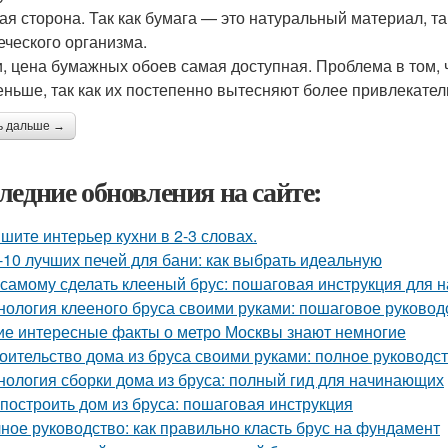
ая сторона. Так как бумага — это натуральный материал, та
еческого организма.
и, цена бумажных обоев самая доступная. Проблема в том,
еньше, так как их постепенно вытесняют более привлекате
ь дальше →
ледние обновления на сайте:
шите интерьер кухни в 2-3 словах.
-10 лучших печей для бани: как выбрать идеальную
 самому сделать клееный брус: пошаговая инструкция для
нология клееного бруса своими руками: пошаговое руковод
ие интересные факты о метро Москвы знают немногие
оительство дома из бруса своими руками: полное руководс
нология сборки дома из бруса: полный гид для начинающих
 построить дом из бруса: пошаговая инструкция
ное руководство: как правильно класть брус на фундамент