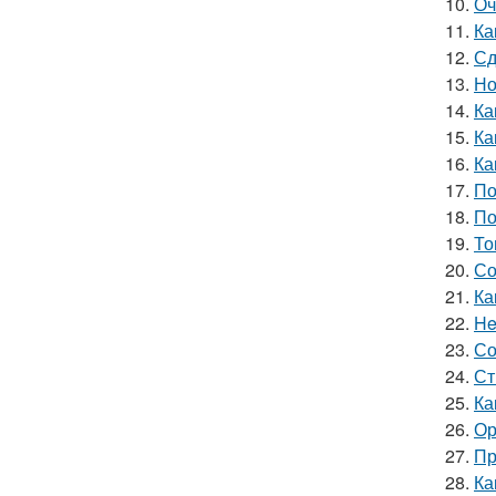
10.
Оч
11.
Ка
12.
Сд
13.
Но
14.
Ка
15.
Ка
16.
Ка
17.
По
18.
По
19.
То
20.
Со
21.
Ка
22.
He
23.
Со
24.
Ст
25.
Ка
26.
Ор
27.
Пр
28.
Ка