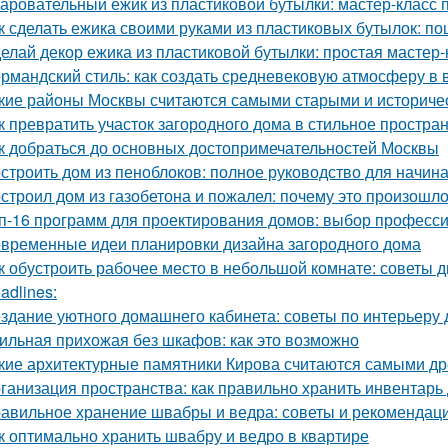
аровательный ежик из пластиковой бутылки: мастер-класс 
к сделать ежика своими руками из пластиковых бутылок: п
елай декор ежика из пластиковой бутылки: простая мастер-
рмандский стиль: как создать средневековую атмосферу в
кие районы Москвы считаются самыми старыми и историче
к превратить участок загородного дома в стильное простран
к добраться до основных достопримечательностей Москвы
строить дом из пеноблоков: полное руководство для начи
строил дом из газобетона и пожалел: почему это произошл
п-16 программ для проектирования домов: выбор професс
временные идеи планировки дизайна загородного дома
к обустроить рабочее место в небольшой комнате: советы 
adlines:
здание уютного домашнего кабинета: советы по интерьеру 
ильная прихожая без шкафов: как это возможно
кие архитектурные памятники Кирова считаются самыми д
ганизация пространства: как правильно хранить инвентарь
авильное хранение швабры и ведра: советы и рекомендац
к оптимально хранить швабру и ведро в квартире