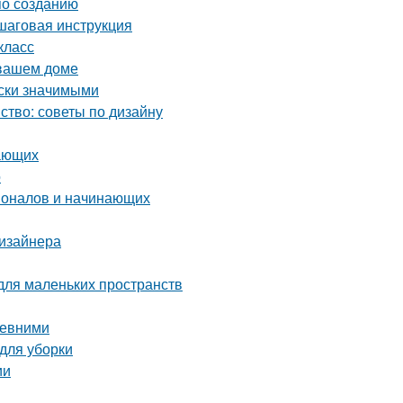
по созданию
ошаговая инструкция
класс
 вашем доме
ски значимыми
ство: советы по дизайну
нающих
о
ионалов и начинающих
дизайнера
для маленьких пространств
ревними
 для уборки
ии