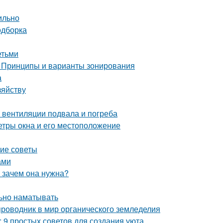
ильно
одборка
етьми
. Принципы и варианты зонирования
а
зяйству
 вентиляции подвала и погреба
етры окна и его местоположение
кие советы
ами
и зачем она нужна?
льно наматывать
проводник в мир органического земледелия
: 9 простых советов для создания уюта