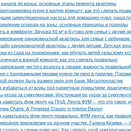
 начала до конца: основные этапы ремонта квартиры
репланировка кухни в жилую комнату: как это сделать прав
чшие циркуляционные насосы для домашних нужд: наша п
зделение огорода на зоны: основные принципы и подходы
ть в комфорте: Двушка 50 м² в Бутово для семьи с двумя д
нирование однокомнатной квартиры для семьи с ребенком
зайн однокомнатной квартиры с двумя детьми. Детская зон
оки из сада на подоконнике: как обучать детей сельскому хо
ачечная в ванной комнате: как это сделать правильно
ддержание чистого воздуха в гараже: важность правильной
ня с панорамными окнами нужно ли окно в парилке. Парам
кой должен быть размер окон для бани. Металлопластик
к избавиться от воды под паркетным покрытием: практичес
ы ухода за суккулентами. Инструкция по уходу за суккулент
к намотать фум-ленту на ПНД. Лента ФУМ –, что это такое, 
mes Chairs: A Timeless Classic in Interior Design
к наматывать фум-ленту правильно. ФУМ-лента: как прави
иродное земледелие на дачном участке. Галина Кизима — 
к создать в своем доме уют. Как сделать свой дом красивым