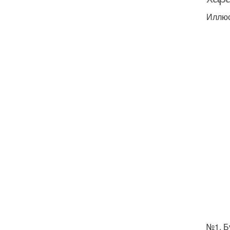
Иллюс
№1. Б