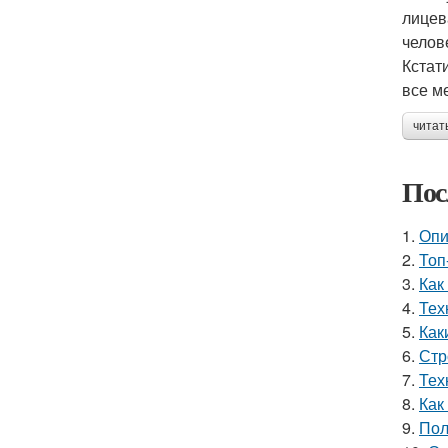
лицев
челов
Кстат
все м
читат
Пос
1.
Опи
2.
Топ
3.
Как
4.
Тех
5.
Как
6.
Стр
7.
Тех
8.
Как
9.
Пол