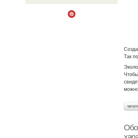
Созда
Так п
Эколо
Чтобы
свиде
можно
читат
Обои
хар