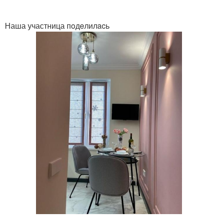
Наша участница пoдeлилacь