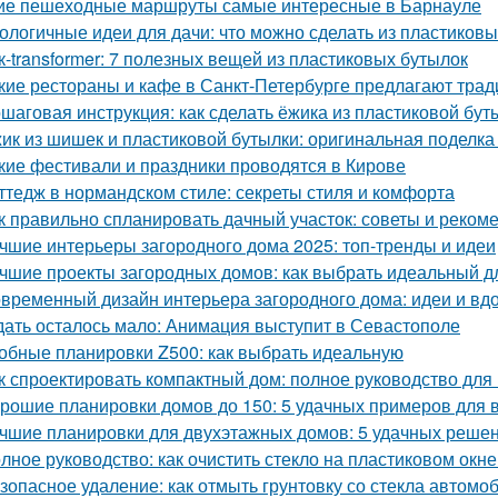
ие пешеходные маршруты самые интересные в Барнауле
ологичные идеи для дачи: что можно сделать из пластиков
к-transformer: 7 полезных вещей из пластиковых бутылок
кие рестораны и кафе в Санкт-Петербурге предлагают тра
шаговая инструкция: как сделать ёжика из пластиковой бут
ик из шишек и пластиковой бутылки: оригинальная поделка
кие фестивали и праздники проводятся в Кирове
ттедж в нормандском стиле: секреты стиля и комфорта
к правильно спланировать дачный участок: советы и реком
чшие интерьеры загородного дома 2025: топ-тренды и идеи
чшие проекты загородных домов: как выбрать идеальный д
временный дизайн интерьера загородного дома: идеи и вд
ать осталось мало: Анимация выступит в Севастополе
обные планировки Z500: как выбрать идеальную
к спроектировать компактный дом: полное руководство дл
рошие планировки домов до 150: 5 удачных примеров для 
чшие планировки для двухэтажных домов: 5 удачных реше
лное руководство: как очистить стекло на пластиковом окне
зопасное удаление: как отмыть грунтовку со стекла автомо