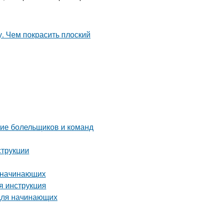
ние болельщиков и команд
струкции
я начинающих
я инструкция
 для начинающих