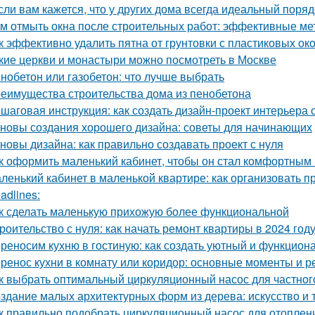
сли вам кажется, что у других дома всегда идеальный порядо
м отмыть окна после строительных работ: эффективные м
к эффективно удалить пятна от грунтовки с пластиковых ок
кие церкви и монастыри можно посмотреть в Москве
нобетон или газобетон: что лучше выбрать
еимущества строительства дома из пенобетона
шаговая инструкция: как создать дизайн-проект интерьера
новы создания хорошего дизайна: советы для начинающих
новы дизайна: как правильно создавать проект с нуля
к оформить маленький кабинет, чтобы он стал комфортны
ленький кабинет в маленькой квартире: как организовать 
adlines:
к сделать маленькую прихожую более функциональной
роительство с нуля: как начать ремонт квартиры в 2024 год
реносим кухню в гостиную: как создать уютный и функцион
ренос кухни в комнату или коридор: основные моменты и 
к выбрать оптимальный циркуляционный насос для частног
здание малых архитектурных форм из дерева: искусство и 
к правильно подобрать циркуляционный насос для отоплен