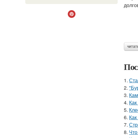
долго
читат
Пос
1.
Ста
2.
"Бу
3.
Кам
4.
Как
5.
Кле
6.
Как
7.
Стр
8.
Что