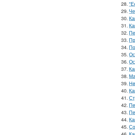
28.
"Е
29.
Че
30.
Ка
31.
Ка
32.
Пе
33.
Пр
34.
По
35.
Ос
36.
Ос
37.
Ка
38.
Ма
39.
He
40.
Ка
41.
Ст
42.
Пе
43.
Пе
44.
Ка
45.
Со
46.
Ка