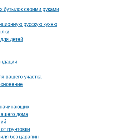
ых бутылок своими руками
диционную русскую кухню
ылки
 для детей
ендации
ля вашего участка
охновение
я начинающих
вашего дома
ний
 от грунтовки
биля без царапин