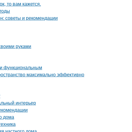
к, то вам кажется.
етоды
он: советы и рекомендации
 своими руками
м и функциональным
пространство максимально эффективно
у
альный интерьер
рекомендации
о дома
техника
ия частного дома