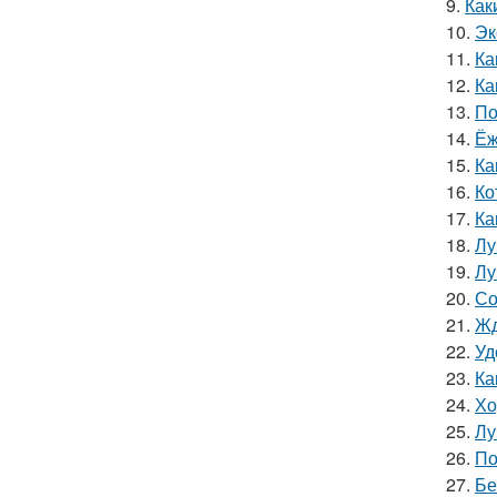
9.
Как
10.
Эк
11.
Ка
12.
Ка
13.
По
14.
Ёж
15.
Ка
16.
Ко
17.
Ка
18.
Лу
19.
Лу
20.
Со
21.
Жд
22.
Уд
23.
Ка
24.
Хо
25.
Лу
26.
По
27.
Бе