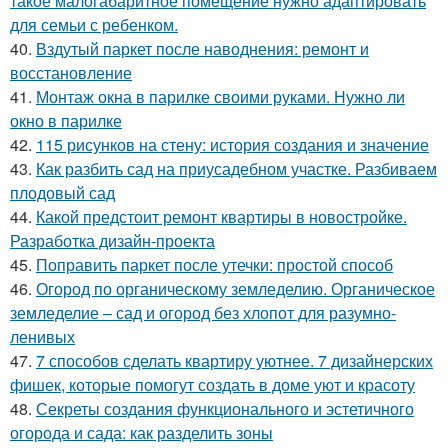
такое малогабаритное помещение нужно адаптировать
для семьи с ребенком.
40.
Вздутый паркет после наводнения: ремонт и
восстановление
41.
Монтаж окна в парилке своими руками. Нужно ли
окно в парилке
42.
115 рисунков на стену: история создания и значение
43.
Как разбить сад на приусадебном участке. Разбиваем
плодовый сад
44.
Какой предстоит ремонт квартиры в новостройке.
Разработка дизайн-проекта
45.
Поправить паркет после утечки: простой способ
46.
Огород по органическому земледелию. Органическое
земледелие – сад и огород без хлопот для разумно-
ленивых
47.
7 способов сделать квартиру уютнее. 7 дизайнерских
фишек, которые помогут создать в доме уют и красоту
48.
Секреты создания функционального и эстетичного
огорода и сада: как разделить зоны