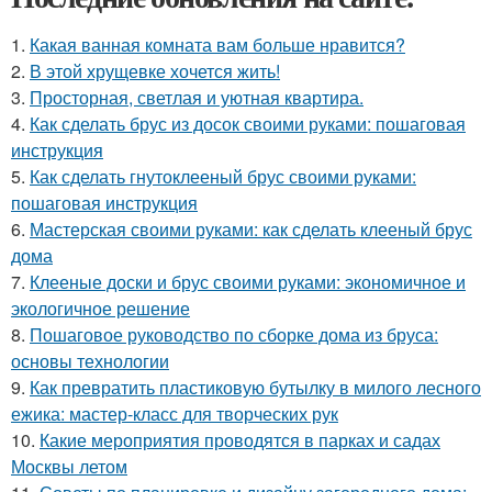
1.
Какая ванная комната вам больше нравится?
2.
В этой хрущевке хочется жить!
3.
Просторная, светлая и уютная квартира.
4.
Как сделать брус из досок своими руками: пошаговая
инструкция
5.
Как сделать гнутоклееный брус своими руками:
пошаговая инструкция
6.
Мастерская своими руками: как сделать клееный брус
дома
7.
Клееные доски и брус своими руками: экономичное и
экологичное решение
8.
Пошаговое руководство по сборке дома из бруса:
основы технологии
9.
Как превратить пластиковую бутылку в милого лесного
ежика: мастер-класс для творческих рук
10.
Какие мероприятия проводятся в парках и садах
Москвы летом