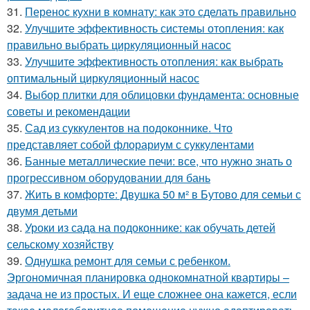
31.
Перенос кухни в комнату: как это сделать правильно
32.
Улучшите эффективность системы отопления: как
правильно выбрать циркуляционный насос
33.
Улучшите эффективность отопления: как выбрать
оптимальный циркуляционный насос
34.
Выбор плитки для облицовки фундамента: основные
советы и рекомендации
35.
Сад из суккулентов на подоконнике. Что
представляет собой флорариум с суккулентами
36.
Банные металлические печи: все, что нужно знать о
прогрессивном оборудовании для бань
37.
Жить в комфорте: Двушка 50 м² в Бутово для семьи с
двумя детьми
38.
Уроки из сада на подоконнике: как обучать детей
сельскому хозяйству
39.
Однушка ремонт для семьи с ребенком.
Эргономичная планировка однокомнатной квартиры –
задача не из простых. И еще сложнее она кажется, если